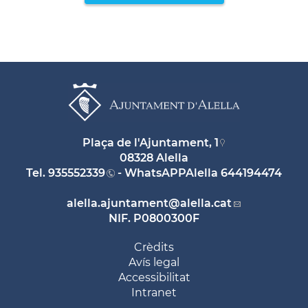
Plaça de l'Ajuntament, 1
08328 Alella
Tel.
935552339
- WhatsAPPAlella
644194474
alella.ajuntament
@alella.cat
NIF. P0800300F
Crèdits
Avís legal
Accessibilitat
Intranet