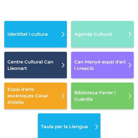
Identitat i cultura
Agenda Cultural
Centre Cultural Can
Can Manyé espai d'art
Lleonart
i creació
Espai d'arts
Biblioteca Ferrer i
escèniques Casal
Guàrdia
d'Alella
Taula per la Llengua