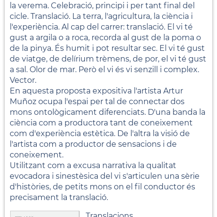
la verema. Celebració, principi i per tant final del
cicle. Translació. La terra, l'agricultura, la ciència i
l'experiència. Al cap del carrer: translació. El vi té
gust a argila o a roca, recorda al gust de la poma o
de la pinya. És humit i pot resultar sec. El vi té gust
de viatge, de delírium trèmens, de por, el vi té gust
a sal. Olor de mar. Però el vi és vi senzill i complex.
Vector.
En aquesta proposta expositiva l'artista Artur
Muñoz ocupa l'espai per tal de connectar dos
mons ontològicament diferenciats. D'una banda la
ciència com a productora tant de coneixement
com d'experiència estètica. De l'altra la visió de
l'artista com a productor de sensacions i de
coneixement.
Utilitzant com a excusa narrativa la qualitat
evocadora i sinestèsica del vi s'articulen una sèrie
d'històries, de petits mons on el fil conductor és
precisament la translació.
Translacions