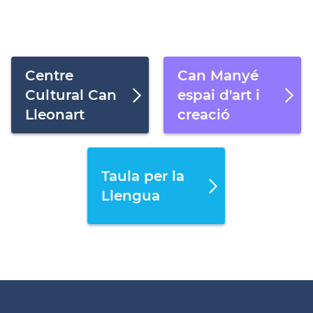
Centre
Can Manyé
Cultural Can
espai d'art i
Lleonart
creació
Taula per la
Llengua