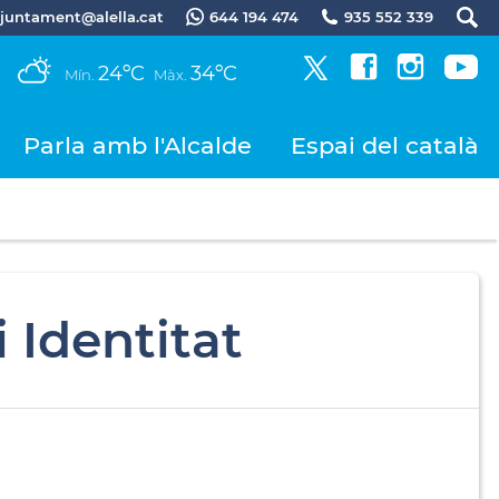
.ajuntament@alella.cat
644 194 474
935 552 339
24ºC
34ºC
Mín.
Màx.
Parla amb l'Alcalde
Espai del català
 Identitat