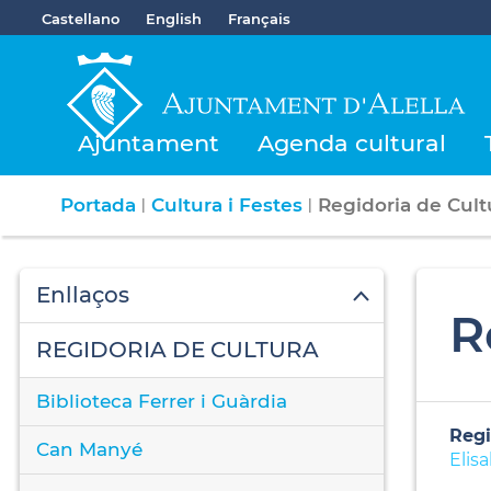
Castellano
English
Français
Ajuntament
Agenda cultural
Portada
Cultura i Festes
Regidoria de Cultu
|
|
Enllaços
R
REGIDORIA DE CULTURA
Biblioteca Ferrer i Guàrdia
Regi
Can Manyé
Elis