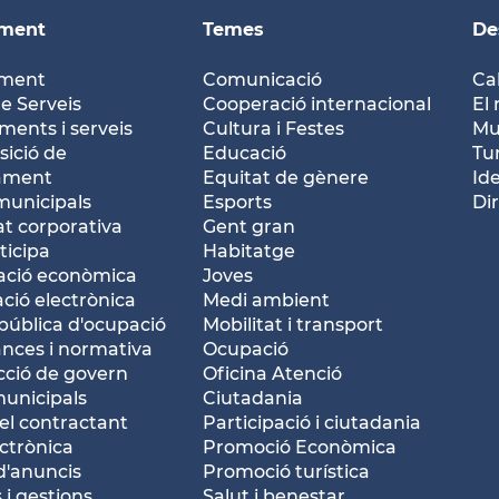
ament
Temes
De
ament
Comunicació
Ca
e Serveis
Cooperació internacional
El 
ents i serveis
Cultura i Festes
Mu
ició de
Educació
Tu
tament
Equitat de gènere
Id
municipals
Esports
Dir
at corporativa
Gent gran
ticipa
Habitatge
ació econòmica
Joves
ació electrònica
Medi ambient
pública d'ocupació
Mobilitat i transport
nces i normativa
Ocupació
ció de govern
Oficina Atenció
municipals
Ciutadania
del contractant
Participació i ciutadania
ctrònica
Promoció Econòmica
d'anuncis
Promoció turística
 i gestions
Salut i benestar