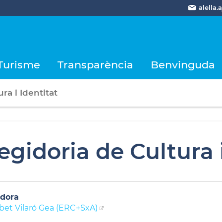
alella
Turisme
Transparència
Benvinguda
ra i Identitat
egidoria de Cultura i
dora
abet Vilaró Gea (ERC+SxA)