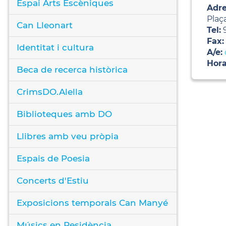
Espai Arts Escèniques
Adre
Plaç
Can Lleonart
Tel:
9
Fax:
Identitat i cultura
A/e:
Hora
Beca de recerca històrica
CrimsDO.Alella
Biblioteques amb DO
Llibres amb veu pròpia
Espais de Poesia
Concerts d'Estiu
Exposicions temporals Can Manyé
Músics en Residència