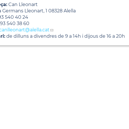
ça:
Can Lleonart
a Germans Lleonart, 1 08328 Alella
3 540 40 24
93 540 38 60
canlleonart
@alella.cat
ri:
de dilluns a divendres de 9 a 14h i dijous de 16 a 20h