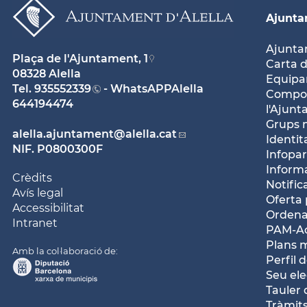
Ajunt
Ajunt
Plaça de l'Ajuntament, 1
Carta d
08328 Alella
Equipam
Tel.
935552339
- WhatsAPPAlella
Compos
644194474
l'Ajun
Grups 
alella.ajuntament
@alella.cat
Identit
NIF. P0800300F
Infopar
Inform
Crèdits
Notific
Avís legal
Oferta 
Accessibilitat
Ordena
Intranet
PAM-Ac
Plans 
Amb la col·laboració de:
Perfil 
Seu ele
Tauler 
Tràmits