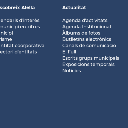
scobreix Alella
Actualitat
lendaris d'interès
Agenda d'activitats
municipi en xifres
Agenda Institucional
nicipi
Àlbums de fotos
risme
Butlletíns electrònics
entitat coorporativa
Canals de comunicació
ectori d'entitats
El Full
Escrits grups municipals
Exposicions temporals
Notícies