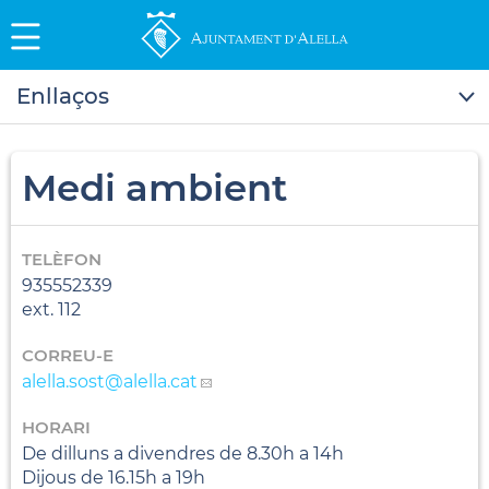
Enllaços
Medi ambient
TELÈFON
935552339
ext. 112
CORREU-E
alella.sost
@alella.cat
HORARI
De dilluns a divendres de 8.30h a 14h
Dijous de 16.15h a 19h