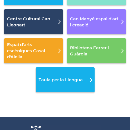
Centre Cultural Can
Can Manyé espai d'art
Lleonart
i creació
Espai d'arts
Biblioteca Ferrer i
escèniques Casal
Guàrdia
d'Alella
Taula per la Llengua