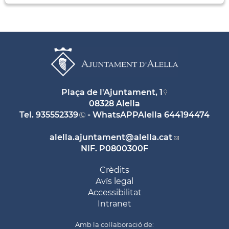
Plaça de l'Ajuntament, 1
08328 Alella
Tel.
935552339
- WhatsAPPAlella
644194474
alella.ajuntament
@alella.cat
NIF. P0800300F
Crèdits
Avís legal
Accessibilitat
Intranet
Amb la col·laboració de: