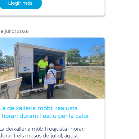
Llegir més
de
juliol
2026
La deixalleria mòbil reajusta
l'horari durant l'estiu per la calor
La deixalleria mòbil reajusta l'horari
durant els mesos de juliol, agost i