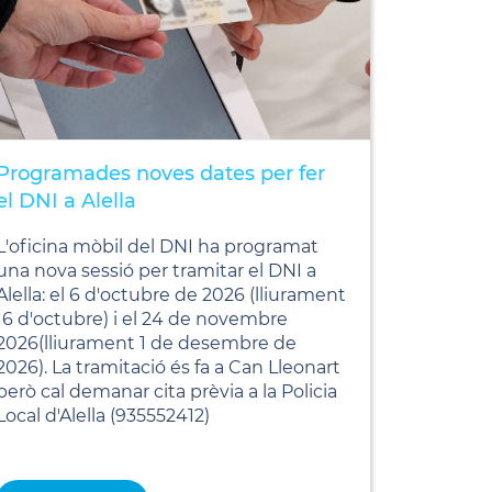
Programades noves dates per fer
el DNI a Alella
L'oficina mòbil del DNI ha programat
una nova sessió per tramitar el DNI a
Alella: el 6 d'octubre de 2026 (lliurament
16 d'octubre) i el 24 de novembre
2026(lliurament 1 de desembre de
2026). La tramitació és fa a Can Lleonart
però cal demanar cita prèvia a la Policia
Local d'Alella (935552412)