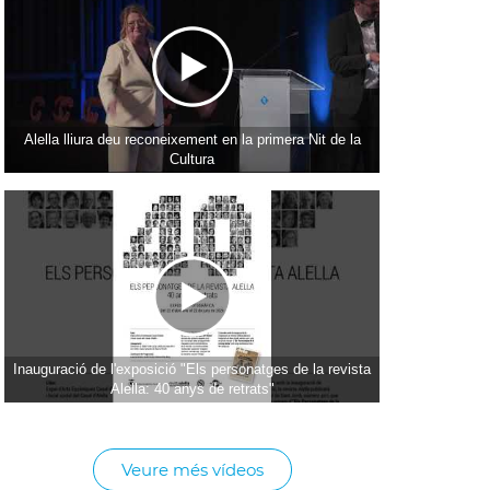
Alella lliura deu reconeixement en la primera Nit de la
Cultura
Inauguració de l'exposició "Els personatges de la revista
Alella: 40 anys de retrats"
Veure més vídeos