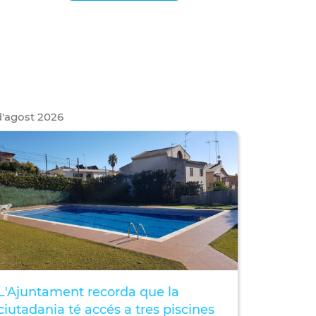
'
agost
2026
L'Ajuntament recorda que la
ciutadania té accés a tres piscines