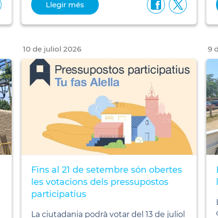
Llegir més
20 de juliol i el 20 de setembre.
10
de
juliol
2026
9
Fins al 21 de setembre són obertes
les votacions dels pressupostos
participatius
La ciutadania podrà votar del 13 de juliol