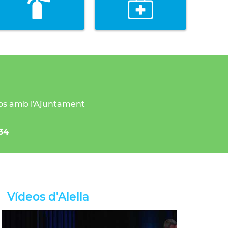
os amb l'Ajuntament
34
Vídeos d'Alella