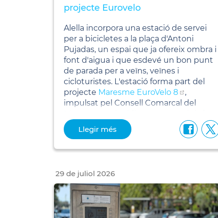
projecte Eurovelo
Alella incorpora una estació de servei
per a bicicletes a la plaça d'Antoni
Pujadas, un espai que ja ofereix ombra i
font d'aigua i que esdevé un bon punt
de parada per a veïns, veïnes i
cicloturistes. L'estació forma part del
projecte
Maresme EuroVelo 8
,
impulsat pel Consell Comarcal del
Maresme amb el finançament dels fon
europeus Next Generation EU.
Llegir més
29
de
juliol
2026