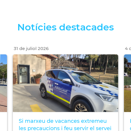
Notícies destacades
31
de
juliol
2026
4
d
Si marxeu de vacances extremeu
les precaucions i feu servir el servei