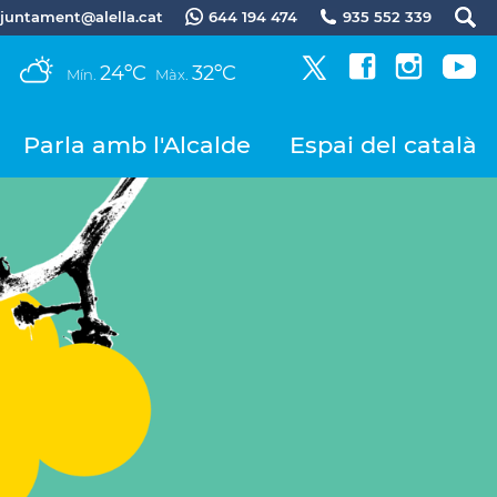
.ajuntament@alella.cat
644 194 474
935 552 339
24ºC
32ºC
Mín.
Màx.
Parla amb l'Alcalde
Espai del català