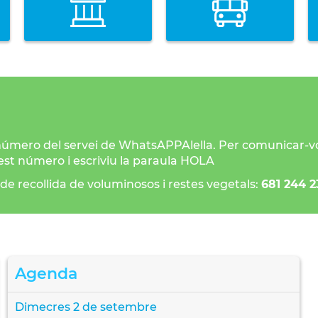
úmero del servei de WhatsAPPAlella. Per comunicar-v
st número i escriviu la paraula HOLA
 de recollida de voluminosos i restes vegetals:
681 244 2
Agenda
Dimecres
2
de
setembre