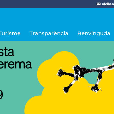
alella
Turisme
Transparència
Benvinguda