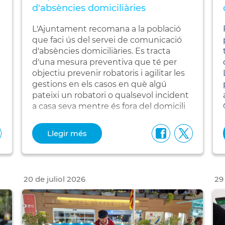
d'absències domiciliàries
L'Ajuntament recomana a la població
que faci ús del servei de comunicació
d'absències domiciliàries. Es tracta
d'una mesura preventiva que té per
objectiu prevenir robatoris i agilitar les
gestions en els casos en què algú
pateixi un robatori o qualsevol incident
a casa seva mentre és fora del domicili
s
perquè està de vacances o per altres
motius.
Llegir més
20
de
juliol
2026
29