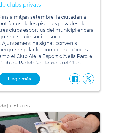
de clubs privats
Fins a mitjan setembre la ciutadania
pot fer ús de les piscines privades de
tres clubs esportius del municipi encara
que no siguin socis o sòcies.
L'Ajuntament ha signat convenis
perquè regular les condicions d'accés
amb el Club Alella Esport d'Alella Parc, el
Club de Pàdel Can Teixidó i el Club
Alella Sistres.
Llegir més
de
juliol
2026