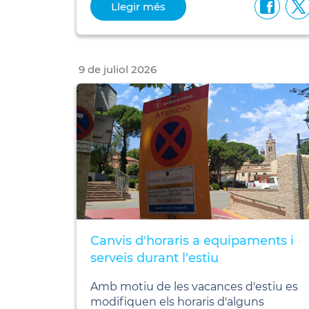
Llegir més
9
de
juliol
2026
Canvis d'horaris a equipaments i
serveis durant l'estiu
Amb motiu de les vacances d'estiu es
modifiquen els horaris d'alguns