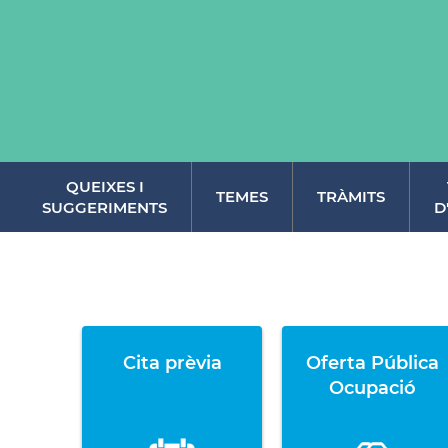
QUEIXES I
TEMES
TRÀMITS
SUGGERIMENTS
D
Cita prèvia
Oferta Pública
Ocupació