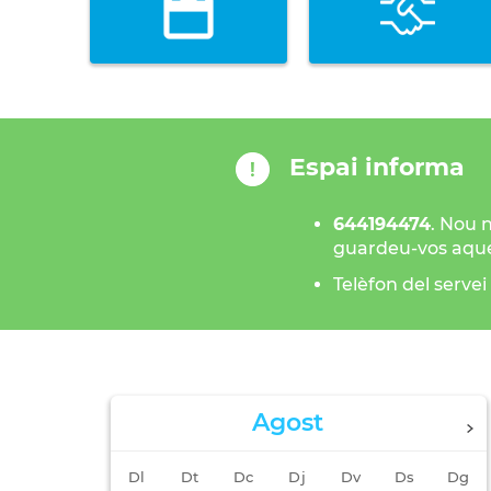
Espai informa
644194474
.
Nou n
guardeu-vos aque
Telèfon del servei
Agost
Dl
Dt
Dc
Dj
Dv
Ds
Dg