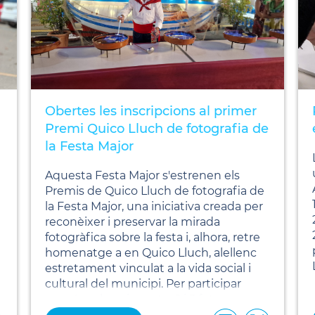
Obertes les inscripcions al primer
Premi Quico Lluch de fotografia de
la Festa Major
Aquesta Festa Major s'estrenen els
Premis de Quico Lluch de fotografia de
la Festa Major, una iniciativa creada per
reconèixer i preservar la mirada
fotogràfica sobre la festa i, alhora, retre
homenatge a en Quico Lluch, alellenc
estretament vinculat a la vida social i
cultural del municipi. Per participar
només cal enviar entre 1 i 3 fotos
festives a aquest
FORMULARI
entre el