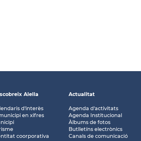
scobreix Alella
Actualitat
lendaris d'interès
Agenda d'activitats
municipi en xifres
Agenda Institucional
nicipi
Àlbums de fotos
risme
Butlletíns electrònics
entitat coorporativa
Canals de comunicació