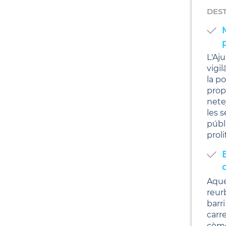
DES
L'Aj
vigi
la p
prop
nete
les s
públi
prol
Aque
reurb
barr
carr
còmo