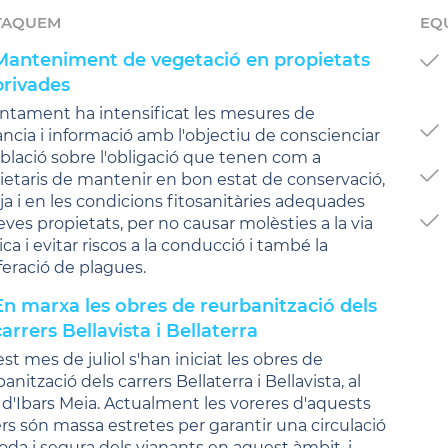
TAQUEM
EQ
Manteniment de vegetació en propietats
privades
untament ha intensificat les mesures de
lància i informació amb l'objectiu de conscienciar
oblació sobre l'obligació que tenen com a
ietaris de mantenir en bon estat de conservació,
ja i en les condicions fitosanitàries adequades
eves propietats, per no causar molèsties a la via
ca i evitar riscos a la conducció i també la
iferació de plagues.
En marxa les obres de reurbanització dels
carrers Bellavista i Bellaterra
st mes de juliol s'han iniciat les obres de
anització dels carrers Bellaterra i Bellavista, al
i d'Ibars Meia. Actualment les voreres d'aquests
ers són massa estretes per garantir una circulació
da i segura dels vianants en aquest àmbit, i