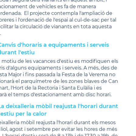
tacionament de vehicles es fa de manera
rdenada. El projecte contempla l'ampliació de
oreres i l'ordenació de l'espai al cul-de-sac per tal
cilitar la circulació de vianants en tota aquesta
.
Canvis d'horaris a equipaments i serveis
durant l'estiu
motiu de les vacances d'estiu es modifiquen els
ris d'alguns equipaments i serveis. A més, des de
esta Major i fins passada la Festa de la Verema no
ionarà el parquímetre de les zones blaves de Can
art, l'Hort de la Rectoria i Santa Eulàlia i es
tarà el temps d'estacionament amb disc horari.
La deixalleria mòbil reajusta l'horari durant
'estiu per la calor
ixalleria mòbil reajusta l'horari durant els mesos
uliol, agost i setembre per evitar les hores de més
. L'horari d'estiu serà de 8 a 13h i de 17.30 a 19h, de