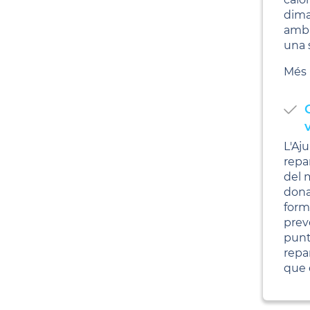
dima
amb 
una s
Més 
L'Aj
repa
del 
dona
forme
prev
punt
repa
que 