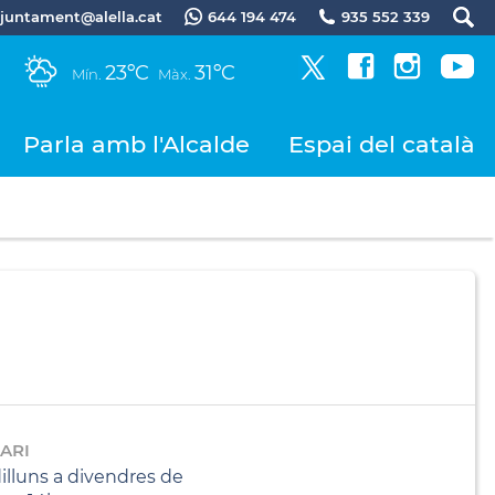
.ajuntament@alella.cat
644 194 474
935 552 339
23ºC
31ºC
Mín.
Màx.
Parla amb l'Alcalde
Espai del català
ARI
illuns a divendres de