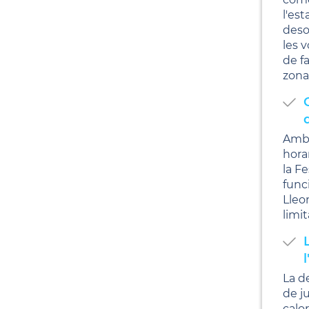
l'es
deso
les v
de fa
zona
Amb 
hora
la F
func
Lleon
limi
l
La de
de j
calor