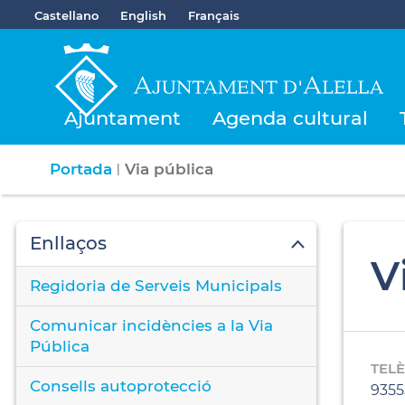
Castellano
English
Français
Ajuntament
Agenda cultural
Portada
Via pública
|
Enllaços
V
Regidoria de Serveis Municipals
Comunicar incidències a la Via
Pública
TEL
Consells autoprotecció
9355