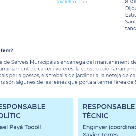
@alella.cat
8.30
Dijo
Esti
Sant
tanc
 fem?
ea de Serveis Municipals s'encarrega del manteniment de
'arranjament de carrer i voreres, la construcció i arranjame
ais per a gossos, els treballs de jardineria, la neteja de car
ers són algunes de les feines que porta a terme l'àrea de 
ESPONSABLE
RESPONSABLE
OLÍTIC
TÈCNIC
rael Payà Todolí
Enginyer (coordina
Xavier Torres