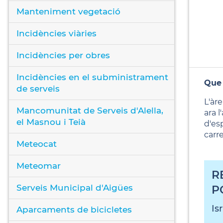
Manteniment vegetació
Incidències viàries
Incidències per obres
Incidències en el subministrament
Que
de serveis
L'àr
Mancomunitat de Serveis d'Alella,
ara l
el Masnou i Teià
d'esp
carr
Meteocat
Meteomar
R
Serveis Municipal d'Aigües
P
Is
Aparcaments de bicicletes