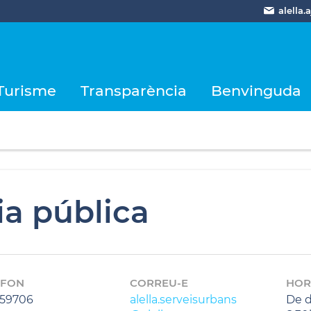
alella
Turisme
Transparència
Benvinguda
ia pública
ÈFON
CORREU-E
HOR
59706
alella.serveisurbans
De d