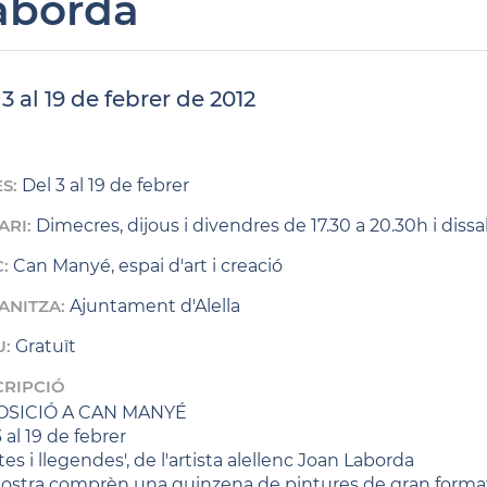
aborda
3 al 19 de febrer de 2012
ES:
Del 3 al 19 de febrer
ARI:
Dimecres, dijous i divendres de 17.30 a 20.30h i diss
C:
Can Manyé, espai d'art i creació
ANITZA:
Ajuntament d'Alella
U:
Gratuït
CRIPCIÓ
OSICIÓ A CAN MANYÉ
 al 19 de febrer
es i llegendes', de l'artista alellenc Joan Laborda
ostra comprèn una quinzena de pintures de gran format, 