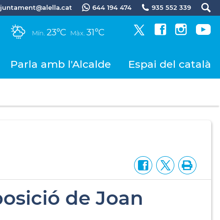
.ajuntament@alella.cat
644 194 474
935 552 339
23ºC
31ºC
Mín.
Màx.
Parla amb l'Alcalde
Espai del català
posició de Joan