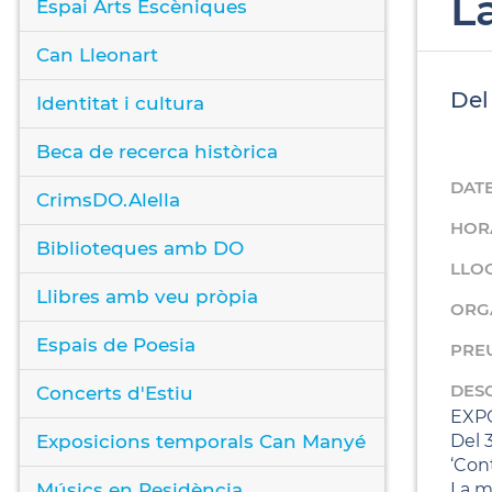
L
Espai Arts Escèniques
Can Lleonart
Del 
Identitat i cultura
Beca de recerca històrica
DAT
CrimsDO.Alella
HOR
Biblioteques amb DO
LLO
Llibres amb veu pròpia
ORG
Espais de Poesia
PRE
DES
Concerts d'Estiu
EXP
Exposicions temporals Can Manyé
Del 3
‘Cont
Músics en Residència
La m