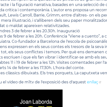
racte i la figuració narrativa, basades en una selecció de
da crítica i contemporània. L'autor ens proposa un recor
ault, Lewis Carroll, Barrie, Grimm, entre d'altres- on els 
 mera il·lustració, i s'alliberen dels seu paper moralitzad
at o maldat apareixen relativitzades.
ndres 3 de febrer a les 20.30h. Inauguració
us 9 de febrer a les 20h. Conferència “Viene a cuento”, a 
uiatra. Co-fundador a Barcelona de l'escola de psicoanàlis
nens expressen en els seus contes els tresors de la seva i
i tot, els seus conflictes i temors. Per què ens demanen c
ts escriuen i que els fan vibrar i identificar-se amb els 
btes 11 i 19 de febrer a les 12h. Visites comentades per l'ar
ts 14 de febrer a les 17.30h. L'hora del conte.
es clàssics dibuixats. Els tres porquets, La caputxeta ver
u el vídeo de m1tv de l'exposició des d'aquest
enllaç