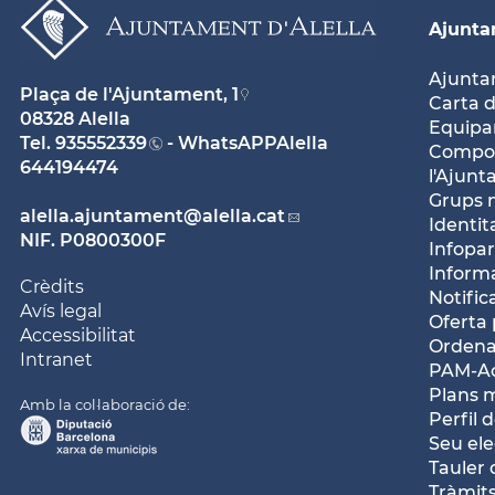
Ajunt
Ajunt
Plaça de l'Ajuntament, 1
Carta d
08328 Alella
Equipam
Tel.
935552339
- WhatsAPPAlella
Compos
644194474
l'Ajun
Grups 
alella.ajuntament
@alella.cat
Identit
NIF. P0800300F
Infopar
Inform
Crèdits
Notific
Avís legal
Oferta 
Accessibilitat
Ordena
Intranet
PAM-Ac
Plans 
Amb la col·laboració de:
Perfil 
Seu ele
Tauler 
Tràmits