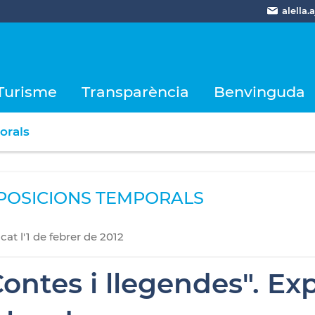
alella
Turisme
Transparència
Benvinguda
orals
POSICIONS TEMPORALS
icat
l'
1
de
febrer
de
2012
Contes i llegendes". Ex