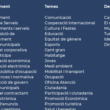
ament
Temes
De
ament
Comunicació
Ca
e Serveis
Cooperació internacional
El 
ents i serveis
Cultura i Festes
Mu
ició de
Educació
Tu
tament
Equitat de gènere
Id
municipals
Esports
Dir
at corporativa
Gent gran
ticipa
Habitatge
ació econòmica
Joves
ació electrònica
Medi ambient
pública d'ocupació
Mobilitat i transport
nces i normativa
Ocupació
ció de govern
Oficina Atenció
municipals
Ciutadania
del contractant
Participació i ciutadania
ctrònica
Promoció Econòmica
d'anuncis
Promoció turística
 i gestions
Salut i benestar