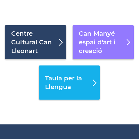
Centre
Can Manyé
Cultural Can
espai d'art i
Lleonart
creació
Taula per la
Llengua