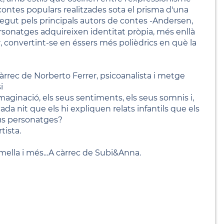
 contes populars realitzades sota el prisma d'una
regut pels principals autors de contes -Andersen,
personatges adquireixen identitat pròpia, més enllà
or, convertint-se en éssers més polièdrics en què la
càrrec de Norberto Ferrer, psicoanalista i metge
i
maginació, els seus sentiments, els seus somnis i,
ada nit que els hi expliquen relats infantils que els
seus personatges?
tista.
mella i més...A càrrec de Subi&Anna.