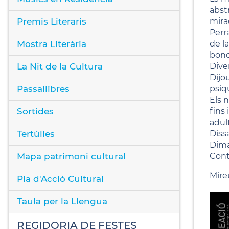
abst
Premis Literaris
mira
Perr
Mostra Literària
de la
bond
La Nit de la Cultura
Dive
Dijo
Passallibres
psiq
Els 
Sortides
fins 
adul
Tertúlies
Dissa
Dimar
Mapa patrimoni cultural
Cont
Mire
Pla d'Acció Cultural
Taula per la Llengua
REGIDORIA DE FESTES