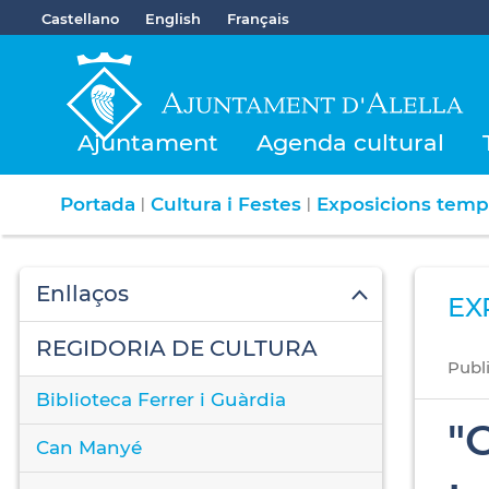
Castellano
English
Français
Ajuntament
Agenda cultural
Portada
Cultura i Festes
Exposicions temp
|
|
Enllaços
EX
REGIDORIA DE CULTURA
Publ
Biblioteca Ferrer i Guàrdia
"
Can Manyé