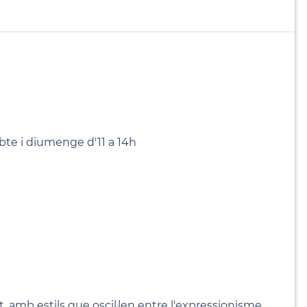
abte i diumenge d'11 a 14h
amb estils que oscil·len entre l'expressionisme