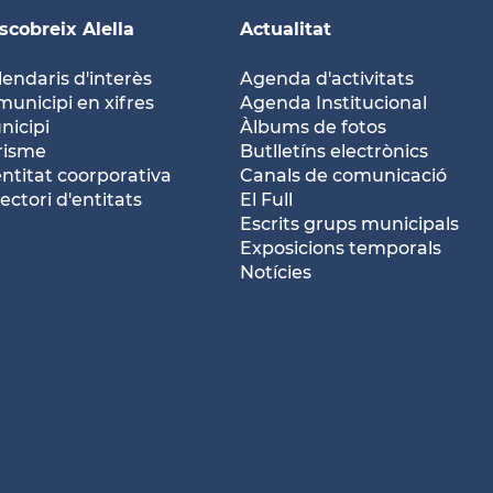
scobreix Alella
Actualitat
lendaris d'interès
Agenda d'activitats
municipi en xifres
Agenda Institucional
nicipi
Àlbums de fotos
risme
Butlletíns electrònics
entitat coorporativa
Canals de comunicació
ectori d'entitats
El Full
Escrits grups municipals
Exposicions temporals
Notícies