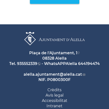
Plaça de l'Ajuntament, 1
08328 Alella
Tel.
935552339
- WhatsAPPAlella
644194474
alella.ajuntament
@alella.cat
NIF. P0800300F
Crèdits
Avís legal
Accessibilitat
Intranet