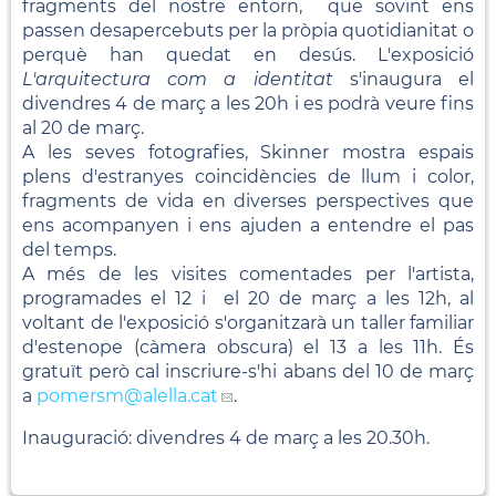
fragments del nostre entorn, que sovint ens
passen desapercebuts per la pròpia quotidianitat o
perquè han quedat en desús. L'exposició
L'arquitectura com a identitat
s'inaugura el
divendres 4 de març a les 20h i es podrà veure fins
al 20 de març.
A les seves fotografies, Skinner mostra espais
plens d'estranyes coincidències de llum i color,
fragments de vida en diverses perspectives que
ens acompanyen i ens ajuden a entendre el pas
del temps.
A més de les visites comentades per l'artista,
programades el 12 i el 20 de març a les 12h, al
voltant de l'exposició s'organitzarà un taller familiar
d'estenope (càmera obscura) el 13 a les 11h. És
gratuït però cal inscriure-s'hi abans del 10 de març
a
pomersm
@alella.cat
.
Inauguració: divendres 4 de març a les 20.30h.