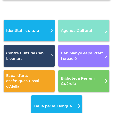
Identitat i cultura
Agenda Cultural
Centre Cultural Can
Can Manyé espai d'art
Lleonart
i creació
Espai d'arts
Biblioteca Ferrer i
escèniques Casal
Guàrdia
d'Alella
Taula per la Llengua