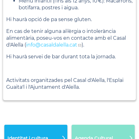
Menú infantil (fins als 12 anys, 10 €): Macarrons,
botifarra, postres i aigua.
Hi haurà opció de pa sense gluten.
En cas de tenir alguna al·lèrgia o intolerància
alimentària, poseu-vos en contacte amb el Casal
d'Alella (
info
@casaldalella.cat
).
Hi haurà servei de bar durant tota la jornada.
Activitats organitzades pel Casal d'Alella, l'Esplai
Guaita'l i l'Ajuntament d'Alella.
Identitat i cultura
Agenda Cultural