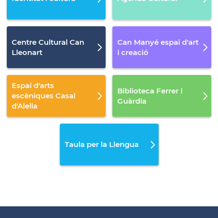
Centre Cultural Can
Can Manyé espai d'art
Lleonart
i creació
Espai d'arts
Biblioteca Ferrer i
escèniques Casal
Guàrdia
d'Alella
Taula per la Llengua