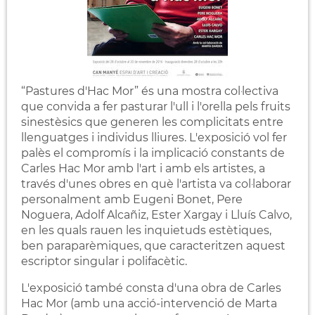
“Pastures d'Hac Mor” és una mostra col·lectiva
que convida a fer pasturar l'ull i l'orella pels fruits
sinestèsics que generen les complicitats entre
llenguatges i individus lliures. L'exposició vol fer
palès el compromís i la implicació constants de
Carles Hac Mor amb l'art i amb els artistes, a
través d'unes obres en què l'artista va col·laborar
personalment amb Eugeni Bonet, Pere
Noguera, Adolf Alcañiz, Ester Xargay i Lluís Calvo,
en les quals rauen les inquietuds estètiques,
ben paraparèmiques, que caracteritzen aquest
escriptor singular i polifacètic.
L'exposició també consta d'una obra de Carles
Hac Mor (amb una acció-intervenció de Marta