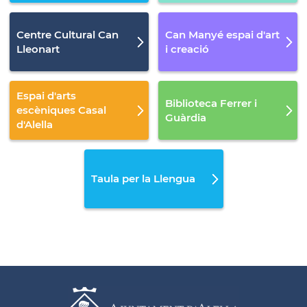
Centre Cultural Can
Can Manyé espai d'art
Lleonart
i creació
Espai d'arts
Biblioteca Ferrer i
escèniques Casal
Guàrdia
d'Alella
Taula per la Llengua