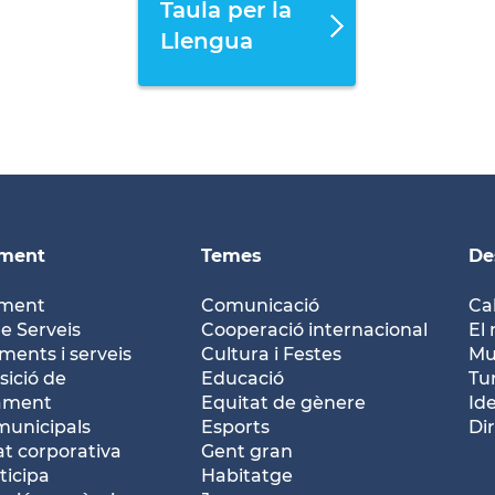
Taula per la
Llengua
ament
Temes
De
ament
Comunicació
Ca
e Serveis
Cooperació internacional
El 
ents i serveis
Cultura i Festes
Mu
ició de
Educació
Tu
tament
Equitat de gènere
Id
municipals
Esports
Dir
at corporativa
Gent gran
ticipa
Habitatge