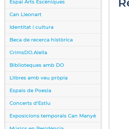
R
Espai Arts Escèniques
Can Lleonart
Identitat i cultura
Beca de recerca històrica
CrimsDO.Alella
Biblioteques amb DO
Llibres amb veu pròpia
Espais de Poesia
Concerts d'Estiu
Exposicions temporals Can Manyé
Músics en Residència