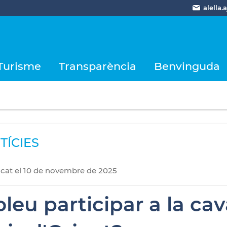
alella
Turisme
Transparència
Benvinguda
TÍCIES
icat
el
10
de
novembre
de
2025
leu participar a la cav