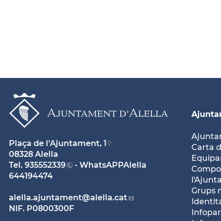
Ajunt
Ajunt
Plaça de l'Ajuntament, 1
Carta d
08328 Alella
Equipam
Tel.
935552339
- WhatsAPPAlella
Compos
644194474
l'Ajun
Grups 
alella.ajuntament
@alella.cat
Identit
NIF. P0800300F
Infopar