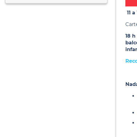
11 a
Cart
18 h
balc
infa
Reco
Nada