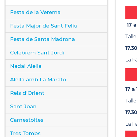
Festa de la Verema
17 
Festa Major de Sant Feliu
Talle
Festa de Santa Madrona
17.3
Celebrem Sant Jordi
La Fà
Nadal Alella
Alella amb La Marató
17 a
Reis d'Orient
Talle
Sant Joan
17.3
Carnestoltes
La F
Tres Tombs