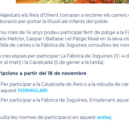
ajestats els Reis d'Orient tornaran a recórrer els carrers d
aboració per portar la il·lusió als infants del poble.
eniu més de 14 anys podeu participar fent de patge a la 
eis Melcior, Gaspar i Baltasar i el Patge Reial en la seva visi
llida de cartes o la Fàbrica de Joguines consulteu les no
 tres espais per participar: La Fàbrica de Joguines (3 i 4 
 al matí) i la Cavalcada (5 de gener a la tarda).
ripcions a partir del 18 de novembre
Per participar a la Cavalcada de Reis o a la rebuda de ca
aquest
FORMULARI
Per participar a la Fàbrica de Joguines. Emplenant aqu
ulta les normes de participació en aquest
enllaç