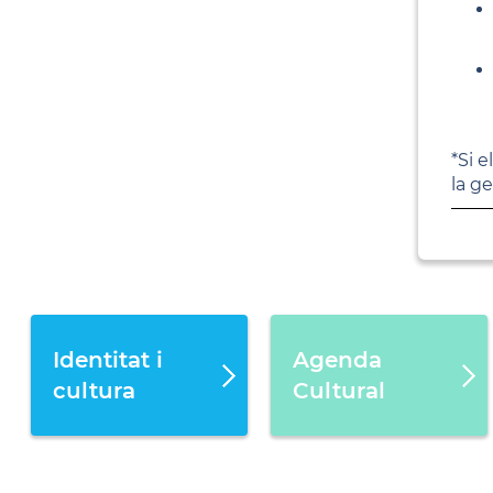
*Si 
la ge
Identitat i
Agenda
cultura
Cultural