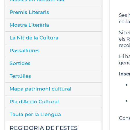
Premis Literaris
Ses M
col·l
Mostra Literària
Si t
La Nit de la Cultura
els R
reco
Passallibres
Hi ha
gener
Sortides
Insc
Tertúlies
Mapa patrimoni cultural
Pla d'Acció Cultural
Taula per la Llengua
Cons
REGIDORIA DE FESTES