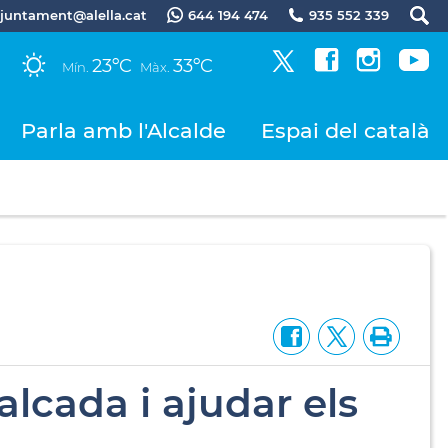
.ajuntament@alella.cat
644 194 474
935 552 339
23ºC
33ºC
Mín.
Màx.
Parla amb l'Alcalde
Espai del català
alcada i ajudar els