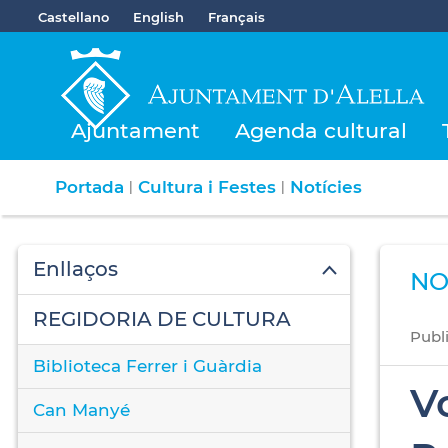
Castellano
English
Français
Ajuntament
Agenda cultural
Portada
Cultura i Festes
Notícies
|
|
Enllaços
NO
REGIDORIA DE CULTURA
Publ
Biblioteca Ferrer i Guàrdia
Vo
Can Manyé