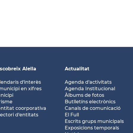
scobreix Alella
Actualitat
lendaris d'interès
Agenda d'activitats
municipi en xifres
Agenda Institucional
nicipi
Àlbums de fotos
risme
Butlletíns electrònics
entitat coorporativa
Canals de comunicació
ectori d'entitats
El Full
Escrits grups municipals
Exposicions temporals