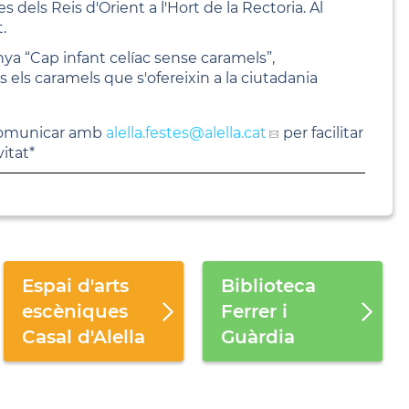
s dels Reis d'Orient a l'Hort de la Rectoria. Al
.
ya “Cap infant celíac sense caramels”,
 els caramels que s'ofereixin a la ciutadania
u comunicar amb
alella.festes
@alella.cat
per facilitar
vitat*
Espai d'arts
Biblioteca
escèniques
Ferrer i
Casal d'Alella
Guàrdia