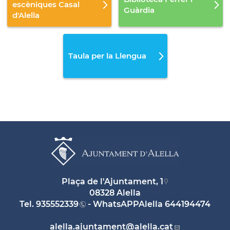
escèniques Casal
Guàrdia
d'Alella
Taula per la Llengua
Plaça de l'Ajuntament, 1
08328 Alella
Tel.
935552339
- WhatsAPPAlella
644194474
alella.ajuntament
@alella.cat