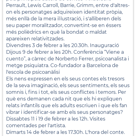
Perrault, Lewis Carroll, Barrie, Grimm, entre d'altres-
on els personatges adquireixen identitat pròpia,
més enllà de la mera il·lustració, i s'alliberen dels
seu paper moralitzador, convertint-se en éssers
més polièdrics en què la bondat o maldat
apareixen relativitzades.
Divendres 3 de febrer a les 20.30h. Inauguració
Dijous 9 de febrer a les 20h. Conferència “Viene a
cuento”, a càrrec de Norberto Ferrer, psicoanalista i
metge psiquiatra. Co-fundador a Barcelona de
l'escola de psicoanàlisi
Els nens expressen en els seus contes els tresors
de la seva imaginació, els seus sentiments, els seus
somnis i, fins i tot, els seus conflictes i temors. Per
què ens demanen cada nit que els hi expliquen
relats infantils que els adults escriuen i que els fan
vibrar i identificar-se amb els seus personatges?
Dissabtes 11 i 19 de febrer a les 12h. Visites
comentades per l'artista.
Dimarts 14 de febrer a les 17.30h. L'hora del conte.