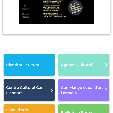
Identitat i cultura
Agenda Cultural
Centre Cultural Can
Can Manyé espai d'art
Lleonart
i creació
Espai d'arts
Biblioteca Ferrer i