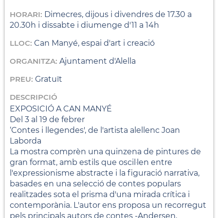
HORARI:
Dimecres, dijous i divendres de 17.30 a
20.30h i dissabte i diumenge d'11 a 14h
LLOC:
Can Manyé, espai d'art i creació
ORGANITZA:
Ajuntament d'Alella
PREU:
Gratuït
DESCRIPCIÓ
EXPOSICIÓ A CAN MANYÉ
Del 3 al 19 de febrer
‘Contes i llegendes', de l'artista alellenc Joan
Laborda
La mostra comprèn una quinzena de pintures de
gran format, amb estils que oscil·len entre
l'expressionisme abstracte i la figuració narrativa,
basades en una selecció de contes populars
realitzades sota el prisma d'una mirada crítica i
contemporània. L'autor ens proposa un recorregut
pels principals autors de contes -Andersen,