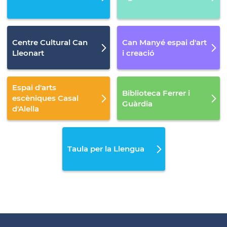
Centre Cultural Can
Can Manyé espai d'art
Lleonart
i creació
Espai d'arts
Biblioteca Ferrer i
escèniques Casal
Guàrdia
d'Alella
Taula per la Llengua