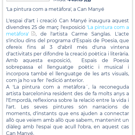
'La pintura com a metàfora', a Can Manyé
L'espai d'art i creació Can Manyé inaugura aquest
divendres 25 de març l'exposició
'La pintura com a
metàfora'
, de l'artista Carme Sanglas. L'acte
s'inclou dins del programa d'Espais de Poesia, que
ofereix fins al 3 d'abril més d'una vintena
d'activitats per difondre la creació poètica i literària.
Amb aquesta exposició, Espais de Poesia
sobrepassa el llenguatge poètic i musical i
incorpora també el llenguatge de les arts visuals,
com ja ho va fer l'edició anterior.
A 'La pintura com a metàfora´, la reconeguda
artista barcelonina resident des de fa molts anys a
l'Empordà, reflexiona sobre la relació entre la vida i
l'art. Les seves pintures són narracions de
moments, d'instants que ens ajuden a connectar
allò que veiem amb allò que sabem, mantenint un
diàleg amb l'espai que acull l'obra, en aquest cas
Can Manyé.