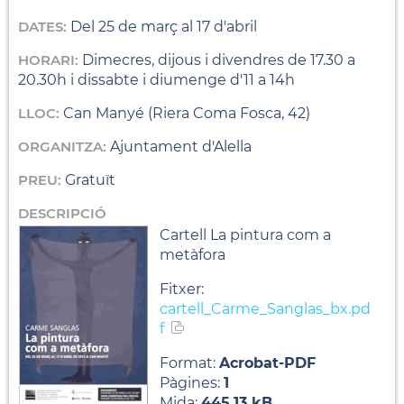
DATES:
Del 25 de març al 17 d'abril
HORARI:
Dimecres, dijous i divendres de 17.30 a
20.30h i dissabte i diumenge d'11 a 14h
LLOC:
Can Manyé (Riera Coma Fosca, 42)
ORGANITZA:
Ajuntament d'Alella
PREU:
Gratuït
DESCRIPCIÓ
Cartell La pintura com a
metàfora
Fitxer:
cartell_Carme_Sanglas_bx.pd
f
Format:
Acrobat-PDF
Pàgines:
1
Mida:
445.13
kB