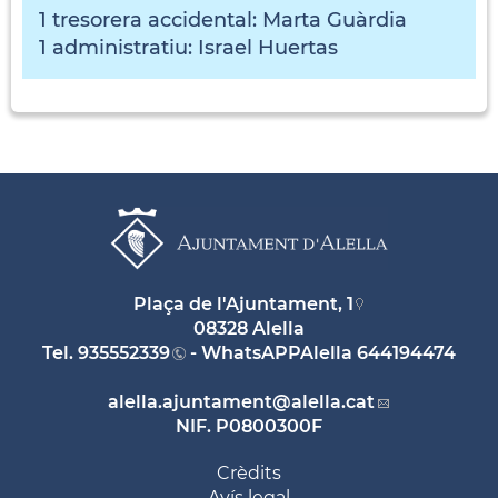
1 tresorera accidental: Marta Guàrdia
1 administratiu: Israel Huertas
Plaça de l'Ajuntament, 1
08328 Alella
Tel.
935552339
- WhatsAPPAlella
644194474
alella.ajuntament
@alella.cat
NIF. P0800300F
Crèdits
Avís legal