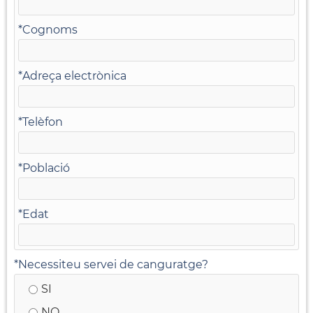
*
Cognoms
*
Adreça electrònica
*
Telèfon
*
Població
*
Edat
*
Necessiteu servei de canguratge?
SI
NO