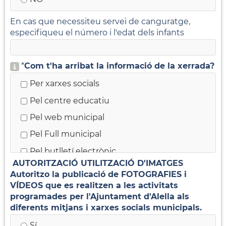
En cas que necessiteu servei de canguratge,
especifiqueu el número i l'edat dels infants
*
Com t'ha arribat la informació de la xerrada?
Per xarxes socials
Pel centre educatiu
Pel web municipal
Pel Full municipal
Pel butlletí electrònic
AUTORITZACIÓ UTILITZACIÓ D'IMATGES
He vist cartells pel poble
Autoritzo la publicació de FOTOGRAFIES i
M'ho ha dit un amic o una amiga
VÍDEOS que es realitzen a les activitats
programades per l'Ajuntament d'Alella als
Treballadors/es municipals
diferents mitjans i xarxes socials municipals
.
Sí