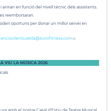
aniran en funció del nivell tècnic dels assistents.
o es reemborsaran.
onsideri oportuns per donar un millor servei en
tencioclients.alella
@eurofitness.com
A VIU LA MÚSICA 2026
icals
a amb el nostre Casal d'Estiu de Teatre Musical,