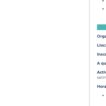
Orga
Lloc:
Insc
A qui
Acti
setma
Hora