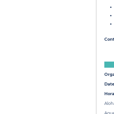
Cont
Orga
Date
Hora
Aloha
Aque