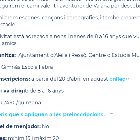
eguirem el camí valent i aventurer de Vaiana per descobrir
allarem escenes, cançons i coreografies, i també crearem
ctacle.
ivitat està adreçada a nens i nenes de 8 a 16 anys que vulg
 amics.
nitza:
Ajuntament d'Alella i Ressò, Centre d'Estudis Mu
Gimnàs Escola Fabra
nscripcions:
a partir del 20 d'abril en aquest
enllaç
 va dirigit:
de 8 a 16 anys
:
245€/quinzena
eris que s'apliquen a les preinscripcions.
ei de menjador:
No
es:
mínim 15 i màxim 20