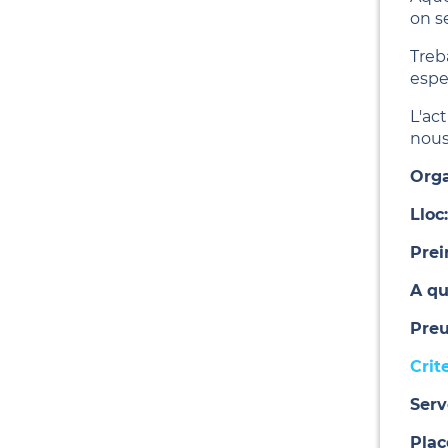
on s
Treb
espe
L'act
nous
Orga
Lloc:
Prei
A qui
Preu
Crit
Serv
Plac