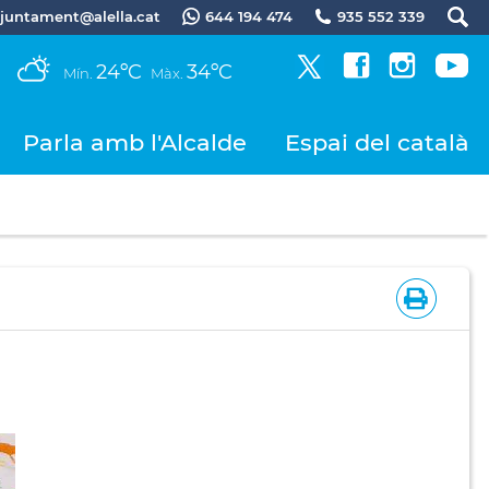
.ajuntament@alella.cat
644 194 474
935 552 339
24ºC
34ºC
Mín.
Màx.
Parla amb l'Alcalde
Espai del català