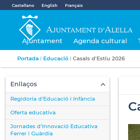
Castellano
English
Français
Ajuntament
Agenda cultural
Portada
Educació
Casals d'Estiu 2026
|
|
Enllaços
Regidoria d'Educació i Infància
C
Oferta educativa
Jornades d'Innovació Educativa
Ferrer i Guàrdia