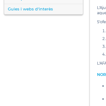
L'Aj
Guies i webs d'interès
aques
S'ofe
L'AFA
NOR