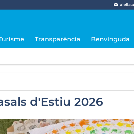
alella
Turisme
Transparència
Benvinguda
asals d'Estiu 2026