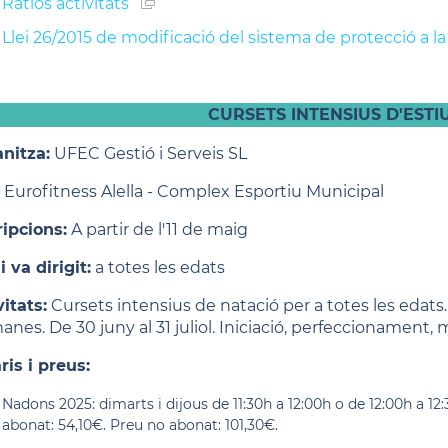
Ràtios activitats
Llei 26/2015 de modificació del sistema de protecció a la 
CURSETS INTENSIUS D'ESTI
nitza:
UFEC Gestió i Serveis SL
Eurofitness Alella - Complex Esportiu Municipal
ripcions:
A partir de l'11 de maig
 va dirigit:
a totes les edats
vitats:
Cursets intensius de natació per a totes les edats
nes. De 30 juny al 31 juliol. Iniciació, perfeccionament, 
ris i preus:
Nadons 2025: dimarts i dijous de 11:30h a 12:00h o de 12:00h a 12
abonat: 54,10€. Preu no abonat: 101,30€.