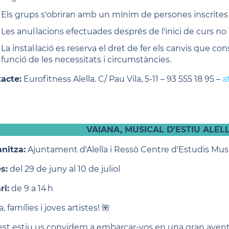
Els grups s'obriran amb un mínim de persones inscrites i 
Les anul·lacions efectuades després de l'inici de curs n
La instal·lació es reserva el dret de fer els canvis que c
funció de les necessitats i circumstàncies.
acte:
Eurofitness Alella. C/ Pau Vila, 5-11 – 93 555 18 95 –
a
VAIANA, MUSICAL D'ESTIU ALELL
nitza:
Ajuntament d'Alella i Ressò Centre d'Estudis Mus
s:
del 29 de juny al 10 de juliol
ri:
de 9 a 14 h
, famílies i joves artistes! 🌺
st estiu us convidem a embarcar-vos en una gran aventur