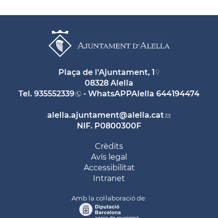
Plaça de l'Ajuntament, 1
08328 Alella
Tel.
935552339
- WhatsAPPAlella
644194474
alella.ajuntament
@alella.cat
NIF. P0800300F
Crèdits
Avís legal
Accessibilitat
Intranet
Amb la col·laboració de: