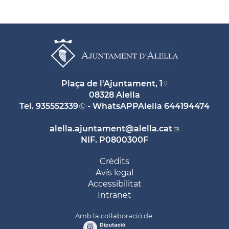
Plaça de l'Ajuntament, 1
08328 Alella
Tel.
935552339
- WhatsAPPAlella
644194474
alella.ajuntament
@alella.cat
NIF. P0800300F
Crèdits
Avís legal
Accessibilitat
Intranet
Amb la col·laboració de: