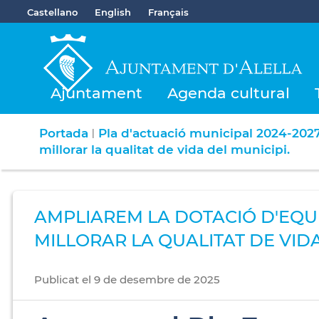
Castellano
English
Français
Ajuntament
Agenda cultural
Portada
Pla d'actuació municipal 2024-202
|
millorar la qualitat de vida del municipi.
AMPLIAREM LA DOTACIÓ D'EQUI
MILLORAR LA QUALITAT DE VIDA
Publicat
el
9
de
desembre
de
2025