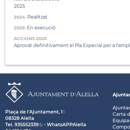
2025
2024:
Realitzat
2025:
En execució
ACCIONS 2025
Aprovat definitivament el Pla Especial per a l'ampl
Ajunt
Ajunt
Plaça de l'Ajuntament, 1
Carta d
08328 Alella
Equipam
Tel.
935552339
- WhatsAPPAlella
Compos