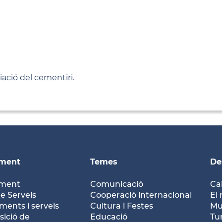
iació del cementiri.
ament
Temes
De
ament
Comunicació
Ca
e Serveis
Cooperació internacional
El 
ents i serveis
Cultura i Festes
Mu
ició de
Educació
Tu