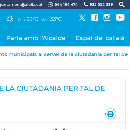
.ajuntament@alella.cat
644 194 474
935 552 339
23ºC
33ºC
Mín.
Màx.
Parla amb l'Alcalde
Espai del català
 municipals al servei de la ciutadania per tal de
 LA CIUTADANIA PER TAL DE