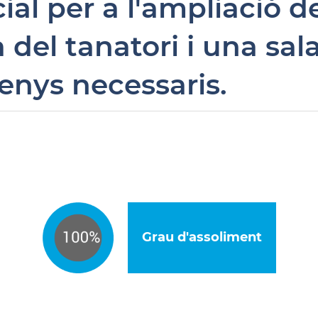
ial per a l'ampliació d
a del tanatori i una sa
renys necessaris.
Grau d'assoliment