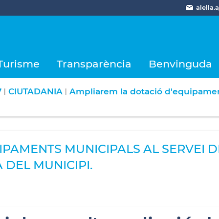
alella
Turisme
Transparència
Benvinguda
7
CIUTADANIA
Ampliarem la dotació d'equipaments
|
|
PAMENTS MUNICIPALS AL SERVEI DE
 DEL MUNICIPI.