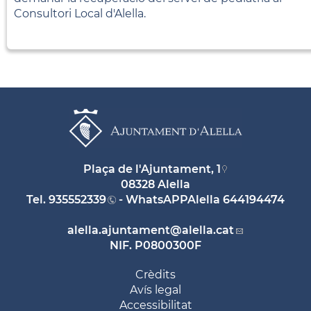
Consultori Local d'Alella.
Plaça de l'Ajuntament, 1
08328 Alella
Tel.
935552339
- WhatsAPPAlella
644194474
alella.ajuntament
@alella.cat
NIF. P0800300F
Crèdits
Avís legal
Accessibilitat