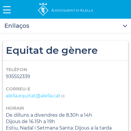
Enllaços
Equitat de gènere
TELÈFON
935552339
CORREU-E
alella.equitat
@alella.cat
HORARI
De dilluns a divendres de 8.30h a 14h
Dijous de 16.15h a 19h
Estiu, Nadal i Setmana Santa: Dijous a la tarda