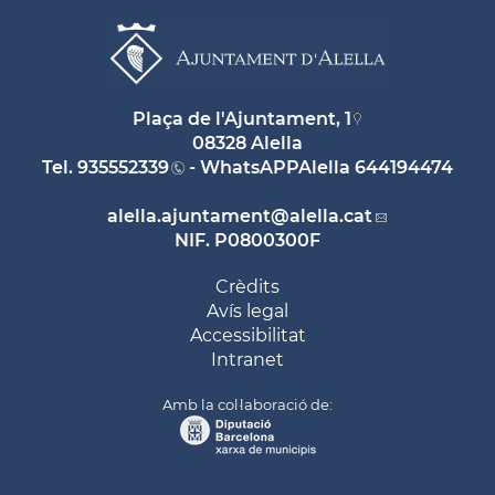
Plaça de l'Ajuntament, 1
08328 Alella
Tel.
935552339
- WhatsAPPAlella
644194474
alella.ajuntament
@alella.cat
NIF. P0800300F
Crèdits
Avís legal
Accessibilitat
Intranet
Amb la col·laboració de: