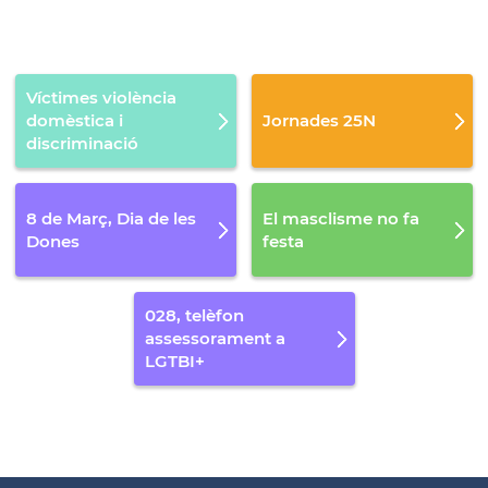
Víctimes violència
domèstica i
Jornades 25N
discriminació
8 de Març, Dia de les
El masclisme no fa
Dones
festa
028, telèfon
assessorament a
LGTBI+