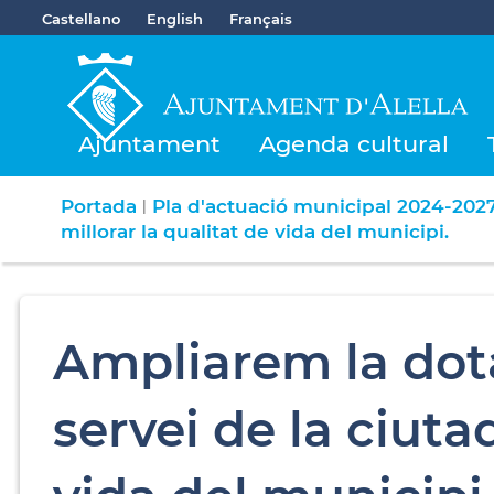
Castellano
English
Français
Ajuntament
Agenda cultural
Portada
Pla d'actuació municipal 2024-202
|
millorar la qualitat de vida del municipi.
Ampliarem la dot
servei de la ciuta