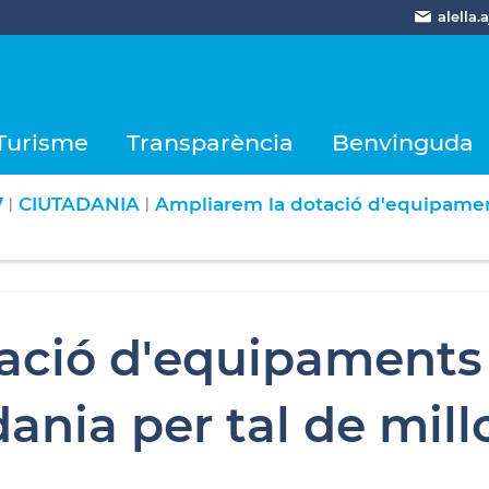
alella
Turisme
Transparència
Benvinguda
7
CIUTADANIA
Ampliarem la dotació d'equipaments
|
|
ació d'equipaments 
dania per tal de mill