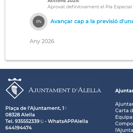
Accions 2025:
Aprovat definitivament el Pla Especial 
Avançar cap a la previsió d'una 
Any 2026
Ajunt
Ajunt
Plaça de l'Ajuntament, 1
Carta d
08328 Alella
Equipam
Tel.
935552339
- WhatsAPPAlella
Compos
644194474
l'Ajun