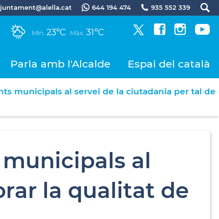
.ajuntament@alella.cat
644 194 474
935 552 339
23ºC
31ºC
Mín.
Màx.
Parla amb l'Alcalde
Espai del català
 municipals al servei de la ciutadania per tal de
municipals al
orar la qualitat de