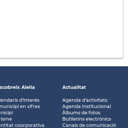
scobreix Alella
Actualitat
lendaris d'interès
Agenda d'activitats
municipi en xifres
Agenda Institucional
nicipi
Àlbums de fotos
risme
Butlletíns electrònics
entitat coorporativa
Canals de comunicació