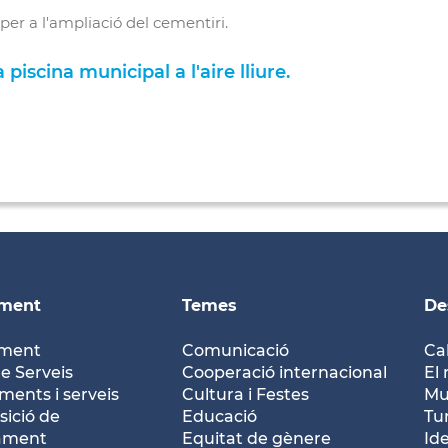
per a l'ampliació del cementiri.
piscina municipal a l'aire lliure.
ament
Temes
De
ament
Comunicació
Ca
e Serveis
Cooperació internacional
El 
ents i serveis
Cultura i Festes
Mu
ició de
Educació
Tu
tament
Equitat de gènere
Id