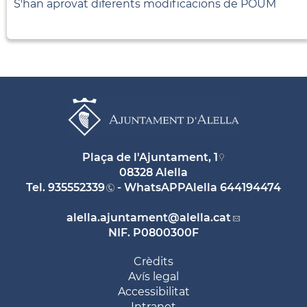
S'han aprovat diferents modificacions de POUM
Plaça de l'Ajuntament, 1
08328 Alella
Tel.
935552339
- WhatsAPPAlella
644194474
alella.ajuntament
@alella.cat
NIF. P0800300F
Crèdits
Avís legal
Accessibilitat
Intranet