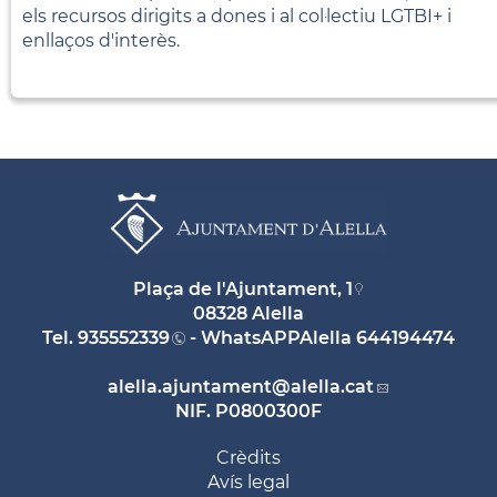
els recursos dirigits a dones i al col·lectiu LGTBI+ i
enllaços d'interès.
Plaça de l'Ajuntament, 1
08328 Alella
Tel.
935552339
- WhatsAPPAlella
644194474
alella.ajuntament
@alella.cat
NIF. P0800300F
Crèdits
Avís legal