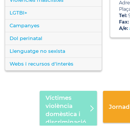
Adre
Plaç
LGTBI+
Tel:
9
Fax:
Campanyes
A/e:
Dol perinatal
Llenguatge no sexista
Webs i recursos d'interès
Víctimes
violència
Jornad
domèstica i
discriminació