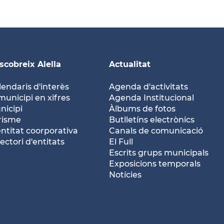
scobreix Alella
Actualitat
lendaris d'interès
Agenda d'activitats
municipi en xifres
Agenda Institucional
nicipi
Àlbums de fotos
risme
Butlletíns electrònics
entitat coorporativa
Canals de comunicació
ectori d'entitats
El Full
Escrits grups municipals
Exposicions temporals
Notícies