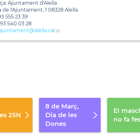
ça: Ajuntament d'Alella
a de l'Ajuntament, 1 08328 Alella
3 555 23 39
93 540 03 28
ajuntament
@alella.cat
8 de Març,
El masc
es 25N
Dia de les
no fa fe
Dones