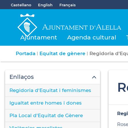
Castellano
English
Français
Ajuntament
Agenda cultural
Portada
Equitat de gènere
Regidoria d'Eq
|
|
Enllaços
R
Regidoria d'Equitat i feminismes
Igualtat entre homes i dones
Regi
Pla Local d'Equitat de Gènere
Rose
Violències masclistes