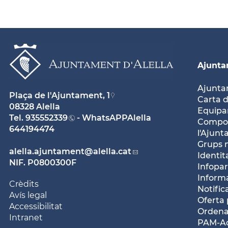
Ajunt
Ajunt
Plaça de l'Ajuntament, 1
Carta d
08328 Alella
Equipam
Tel.
935552339
- WhatsAPPAlella
Compos
644194474
l'Ajun
Grups 
alella.ajuntament
@alella.cat
Identit
NIF. P0800300F
Infopar
Inform
Crèdits
Notific
Avís legal
Oferta 
Accessibilitat
Ordena
Intranet
PAM-Ac