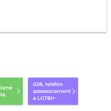
028, telèfon
lisme
assessorament
sta
a LGTBI+