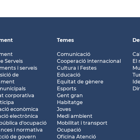
ament
Temes
De
ament
Comunicació
Ca
e Serveis
Cooperació internacional
El 
ents i serveis
Cultura i Festes
Mu
ició de
Educació
Tu
tament
Equitat de gènere
Id
municipals
Esports
Dir
at corporativa
Gent gran
ticipa
Habitatge
ació econòmica
Joves
ació electrònica
Medi ambient
pública d'ocupació
Mobilitat i transport
nces i normativa
Ocupació
ció de govern
Oficina Atenció