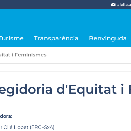
alella
Turisme
Transparència
Benvinguda
uitat i Feminismes
egidoria d'Equitat 
dora:
r Ollé Llobet (ERC+SxA)