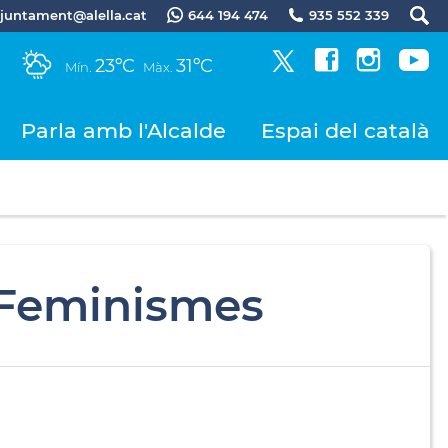
.ajuntament@alella.cat
644 194 474
935 552 339
23ºC
31ºC
Mín.
Màx.
Parla amb l'Alcalde
Espai del català
i Feminismes