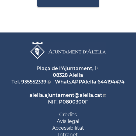
Plaça de l'Ajuntament, 1
08328 Alella
Tel.
935552339
- WhatsAPPAlella
644194474
alella.ajuntament
@alella.cat
NIF. P0800300F
Crèdits
Avís legal
Accessibilitat
Intranet