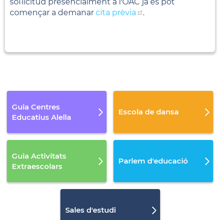
sol·licitud presencialment a l'OAC ja es pot
començar a demanar
cita prèvia
.
Guia Centres
Escola de dansa
Educatius Alella
Guia Activitats
Parlem d'educació
Extraescolars
Sales d'estudi