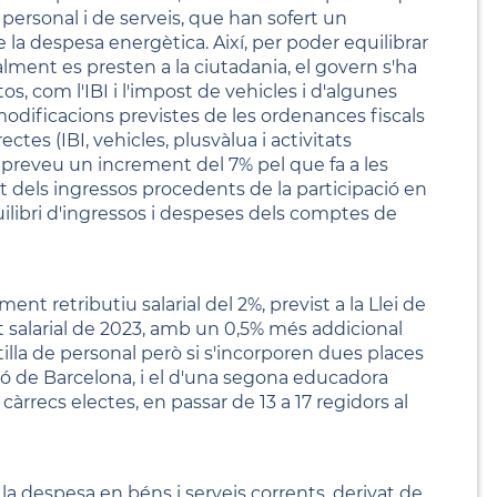
personal i de serveis, que han sofert un
 la despesa energètica. Així, per poder equilibrar
lment es presten a la ciutadania, el govern s'ha
, com l'IBI i l'impost de vehicles i d'algunes
 modificacions previstes de les ordenances fiscals
tes (IBI, vehicles, plusvàlua i activitats
 preveu un increment del 7% pel que fa a les
t dels ingressos procedents de la participació en
uilibri d'ingressos i despeses dels comptes de
t retributiu salarial del 2%, previst a la Llei de
nt salarial de 2023, amb un 0,5% més addicional
tilla de personal però si s'incorporen dues places
ó de Barcelona, i el d'una segona educadora
rrecs electes, en passar de 13 a 17 regidors al
 la despesa en béns i serveis corrents, derivat de