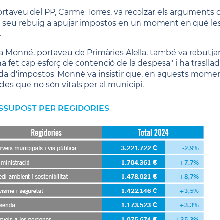
ortaveu del PP, Carme Torres, va recolzar els arguments d
l seu rebuig a apujar impostos en un moment en què les 
.
ia Monné, portaveu de Primàries Alella, també va rebutjar 
ha fet cap esforç de contenció de la despesa" i ha traslla
a d'impostos. Monné va insistir que, en aquests moments, "
ides que no són vitals per al municipi.
SSUPOST PER REGIDORIES