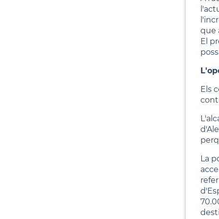
l'act
l'inc
que 
El p
poss
L'op
Els 
contr
L'alc
d'Al
perq
La p
acce
refer
d'Es
70.0
dest