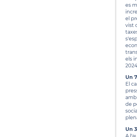
es m
incr
el p
vist
taxe
s'es
econ
tran
els 
2024
Un 7
El c
pres
amb 
de p
soci
plen
Un 3
A l'