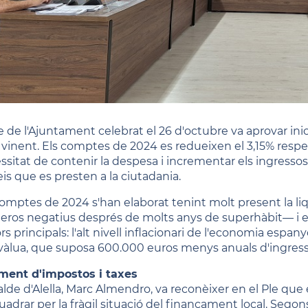
le de l'Ajuntament celebrat el 26 d'octubre va aprovar in
y vinent. Els comptes de 2024 es redueixen el 3,15% respec
ssitat de contenir la despesa i incrementar els ingressos
eis que es presten a la ciutadania.
comptes de 2024 s'han elaborat tenint molt present la l
ros negatius després de molts anys de superhàbit— i el
rs principals: l'alt nivell inflacionari de l'economia espan
vàlua, que suposa 600.000 euros menys anuals d'ingress
ent d'impostos i taxes
calde d'Alella, Marc Almendro, va reconèixer en el Ple que
adrar per la fràgil situació del finançament local. Segons