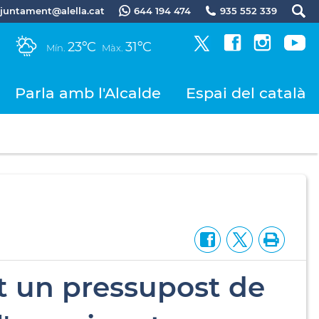
.ajuntament@alella.cat
644 194 474
935 552 339
23ºC
31ºC
Mín.
Màx.
Parla amb l'Alcalde
Espai del català
nt un pressupost de