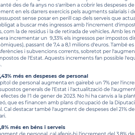
anté des de fa anys no s'arriben a cobrir les despeses de 
ement en els darrers exercicis pels augments salarials i de
ressupost sense posar en perill cap dels serveis que actua
 obligat a buscar més ingressos amb l'increment d'impostos
s, com la de residus i la de retirada de vehicles. Amb les
pera incrementar un 9,33% els ingressos per impostos direc
òmiques), passant de 7,4 a 8,1 milions d'euros. També es
sferències i subvencions corrents, sobretot per l'augmen
impostos de l'Estat. Aquests increments fan possible l'eq
.
,43% més en despeses de personal
apítol de personal augmenta en gairebé un 7% per l'incremen
supostos generals de l'Estat i l'actualització de l'augme
efectes de l'1 de gener de 2023. No hi ha canvis a la plan
eó, que es financen amb plans d'ocupació de la Diputaci
al. Cal destacar també l'augment de despeses del 21% de cà
ari.
,8% més en béns i serveis
augment de personal, cal afegir-hi l'increment del 3,8% de