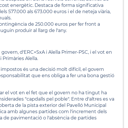
l cost energètic. Destaca de forma significativa
ls 577.000 als 673.000 euros i el de neteja viària,
nuals.
contingència de 250.000 euros per fer front a
guin produir al llarg de l'any.
govern, d'ERC+SxA i Alella Primer-PSC, i el vot en
 Primàries Alella.
r impostos és una decisió molt difícil, el govern
responsabilitat que ens obliga a fer una bona gestió
ar el vot en el fet que el govern no ha tingut ha
iderades "capdalls pel poble". Entre d'altres es va
 coberta de la pista exterior del Pavelló Municipal
crítica amb algunes partides com l'increment dels
ida de pavimentació o l'absència de partides