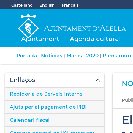
Castellano
English
Français
Ajuntament
Agenda cultural
Portada
Notícies
Marcs
2020
Plens muni
|
|
|
|
Enllaços
NO
Regidoria de Serveis Interns
Publ
Ajuts per al pagament de l'IBI
E
Calendari fiscal
Compte general de l'Ajuntament