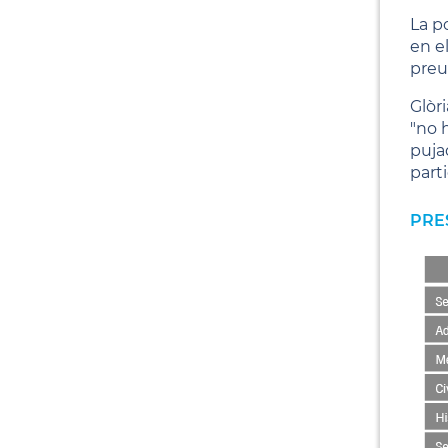
La p
en e
preu
Glòr
"no 
pujad
part
PRE