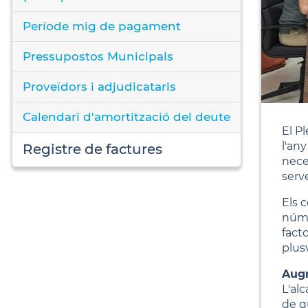
Període mig de pagament
Pressupostos Municipals
Proveïdors i adjudicataris
Calendari d'amortització del deute
El P
l'an
Registre de factures
nece
serv
Els 
núme
facto
plus
Augm
L'al
de qu