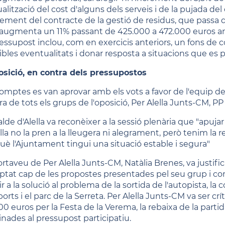
ualització del cost d'alguns dels serveis i de la pujada de
rement del contracte de la gestió de residus, que passa de
augmenta un 11% passant de 425.000 a 472.000 euros a
ressupost inclou, com en exercicis anteriors, un fons de 
ibles eventualitats i donar resposta a situacions que es pu
osició, en contra dels pressupostos
comptes es van aprovar amb els vots a favor de l'equip de 
a de tots els grups de l'oposició, Per Alella Junts-CM, PP i
alde d'Alella va reconèixer a la sessió plenària que "apuja
ella no la pren a la lleugera ni alegrament, però tenim la 
uè l'Ajuntament tingui una situació estable i segura"
ortaveu de Per Alella Junts-CM, Natàlia Brenes, va justific
ptat cap de les propostes presentades pel seu grup i cons
ir a la solució al problema de la sortida de l'autopista, la
ports i el parc de la Serreta. Per Alella Junts-CM va ser 
00 euros per la Festa de la Verema, la rebaixa de la part
inades al pressupost participatiu.