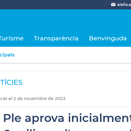
alella
Turisme
Transparència
Benvinguda
cipals
TÍCIES
icat
el
2
de
novembre
de
2023
l Ple aprova inicialme