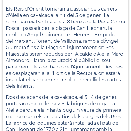
Els Reis d'Orient tornaran a passejar pels carrers
d'Alella en cavalcada la nit del 5 de gener. La
comitiva reial sortirà a les 18 hores de la Riera Coma
Fosca i passarà per la plaça de Can Lleonart, la
rambla d'Àngel Guimerà, Les Heures, l'Empedrat
del Marxant, Torrent de Vallbona, rambla d'Àngel
Guimerà fins a la Plaça de l'Ajuntament on Ses
Majestats seran rebudes per l'Alcalde d'Alella, Marc
Almendro, i faran la salutació al públic i el seu
parlament des del balcó de l'Ajuntament. Després
es desplaçaran a la l'Hort de la Rectoria, on estarà
instal·lat el campament reial, per recollir les cartes
dels infants.
Dos dies abans de la cavalcada, el 3 i 4 de gener,
portaran una de les seves fàbriques de regals a
Alella perquè els infants puguin veure de primera
mà com són els preparatius dels patges dels Reis.
La fàbrica de joguines estarà instal·lada al pati de
Can Lleonart de 17.30 a 21h, juntament amb la