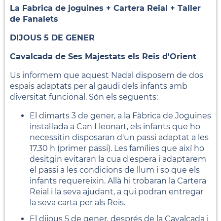
La Fabrica de joguines + Cartera Reial + Taller
de Fanalets
DIJOUS 5 DE GENER
Cavalcada de Ses Majestats els Reis d'Orient
Us informem que aquest Nadal disposem de dos
espais adaptats per al gaudi dels infants amb
diversitat funcional. Són els següents:
El dimarts 3 de gener, a la Fàbrica de Joguines
instal·lada a Can Lleonart, els infants que ho
necessitin disposaran d'un passi adaptat a les
17.30 h (primer passi). Les famílies que així ho
desitgin evitaran la cua d'espera i adaptarem
el passi a les condicions de llum i so que els
infants requereixin. Allà hi trobaran la Cartera
Reial i la seva ajudant, a qui podran entregar
la seva carta per als Reis.
El dijous 5 de gener, després de la Cavalcada i