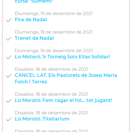
cursa "Sumem!"
Diumenge,
19
de
desembre
de
2021
Fira de Nadal
Diumenge,
19
de
desembre
de
2021
Trenet de Nadal
Diumenge,
19
de
desembre
de
2021
La Mataró
. 1r Torneig Solo Ellas Solidari
Dissabte,
18
de
desembre
de
2021
CANCEL·LAT. Els Pastorets de Josep Maria
Folch i Torres
Dissabte,
18
de
desembre
de
2021
La Marató
. Fem cagar el tió... tot jugant!
Dissabte,
18
de
desembre
de
2021
La Marató
. Titellarium
Dissabte,
18
de
desembre
de
2021