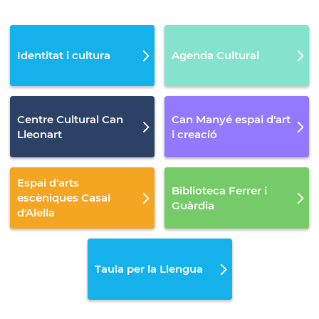
Identitat i cultura
Agenda Cultural
Centre Cultural Can
Can Manyé espai d'art
Lleonart
i creació
Espai d'arts
Biblioteca Ferrer i
escèniques Casal
Guàrdia
d'Alella
Taula per la Llengua