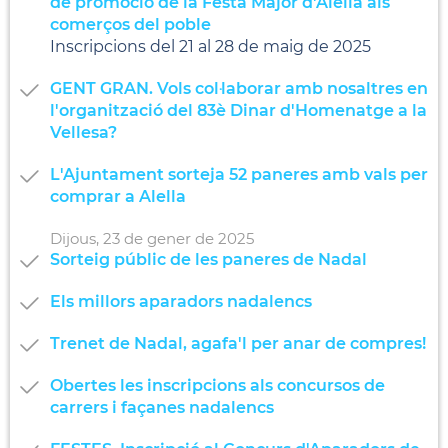
de promoció de la Festa Major d'Alella als
comerços del poble
Inscripcions del 21 al 28 de maig de 2025
GENT GRAN. Vols col·laborar amb nosaltres en
l'organització del 83è Dinar d'Homenatge a la
Vellesa?
L'Ajuntament sorteja 52 paneres amb vals per
comprar a Alella
Dijous,
23
de
gener
de
2025
Sorteig públic de les paneres de Nadal
Els millors aparadors nadalencs
Trenet de Nadal, agafa'l per anar de compres!
Obertes les inscripcions als concursos de
carrers i façanes nadalencs