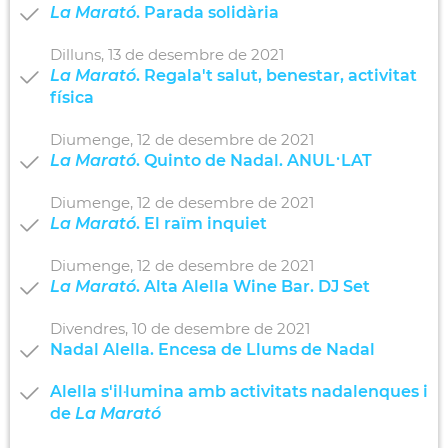
La Marató
. Parada solidària
Dilluns,
13
de
desembre
de
2021
La Marató
. Regala't salut, benestar, activitat
física
Diumenge,
12
de
desembre
de
2021
La Marató
. Quinto de Nadal. ANUL·LAT
Diumenge,
12
de
desembre
de
2021
La Marató
. El raïm inquiet
Diumenge,
12
de
desembre
de
2021
La Marató
. Alta Alella Wine Bar. DJ Set
Divendres,
10
de
desembre
de
2021
Nadal Alella. Encesa de Llums de Nadal
Alella s'il·lumina amb activitats nadalenques i
de
La Marató