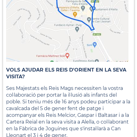
VOLS AJUDAR ELS REIS D'ORIENT EN LA SEVA
VISITA?
Ses Majestats els Reis Mags necessiten la vostra
col·laboració per portar la il·lusió als infants del
poble. Si teniu més de 16 anys podeu participar a la
cavalcada del 5 de gener fent de patge i
acompanyar els Reis Melcior, Gaspar i Baltasar i a la
Cartera Reial en la seva visita a Alella, o col·laborant
en la Fàbrica de Joguines que s'instal·larà a Can
Lleonart el 3 i 4 de gener.