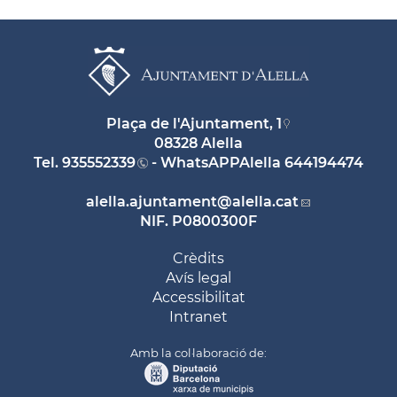
Plaça de l'Ajuntament, 1
08328 Alella
Tel.
935552339
- WhatsAPPAlella
644194474
alella.ajuntament
@alella.cat
NIF. P0800300F
Crèdits
Avís legal
Accessibilitat
Intranet
Amb la col·laboració de: