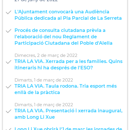
L'Ajuntament convocarà una Audiència
Pública dedicada al Pla Parcial de La Serreta
Procés de consulta ciutadana prèvia a
l'elaboració del nou Reglament de
Participació Ciutadana del Poble d'Alella
Dimecres,
2
de
març
de
2022
TRIA LA VIA. Xerrada per a les famílies. Quins
itineraris hi ha després de l'ESO?
Dimarts,
1
de
març
de
2022
TRIA LA VIA. Taula rodona. Tria esport més
enllà de la pràctica
Dimarts,
1
de
març
de
2022
TRIA LA VIA. Presentació i xerrada inaugural,
amb Long Li Xue
Long Li Xue obrirà l'1 de març les jornades de