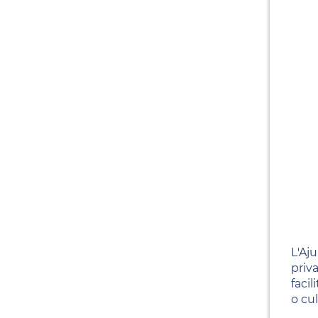
L'Aj
priva
facil
o cul