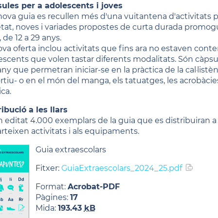
ules per a adolescents i joves
nova guia es recullen més d'una vuitantena d'activitats pe
tat, noves i variades propostes de curta durada promog
 de 12 a 29 anys.
ova oferta inclou activitats que fins ara no estaven cont
escents que volen tastar diferents modalitats. Són càpsu
any que permetran iniciar-se en la pràctica de la cal·listèn
tiu- o en el món del manga, els tatuatges, les acrobàcies 
ca.
ribució a les llars
n editat 4.000 exemplars de la guia que es distribuiran a t
rteixen activitats i als equipaments.
Guia extraescolars
Fitxer:
GuiaExtraescolars_2024_25.pdf
Format:
Acrobat-PDF
Pàgines:
17
Mida:
193.43
kB