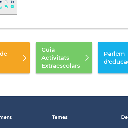
Guia
 de
Parlem
Activitats
d'educa
Extraescolars
ament
Temes
De