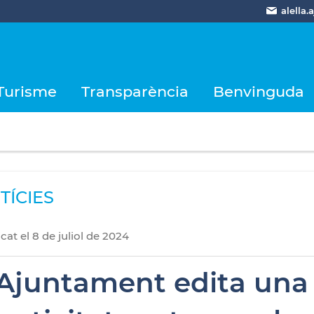
alella
Turisme
Transparència
Benvinguda
TÍCIES
icat
el
8
de
juliol
de
2024
'Ajuntament edita una