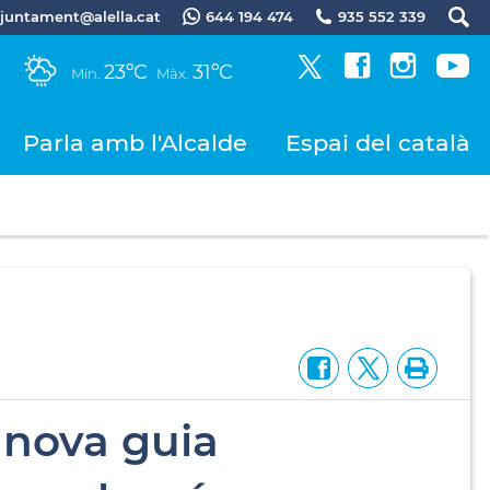
.ajuntament@alella.cat
644 194 474
935 552 339
23ºC
31ºC
Mín.
Màx.
Parla amb l'Alcalde
Espai del català
 nova guia