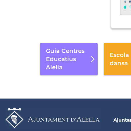
Guia Centres
Escola
Educatius
dansa
Alella
Ajunt