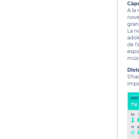
Càps
A la 
nove
gran,
La n
adol
de l'
espor
músi
Dist
S'ha
impa