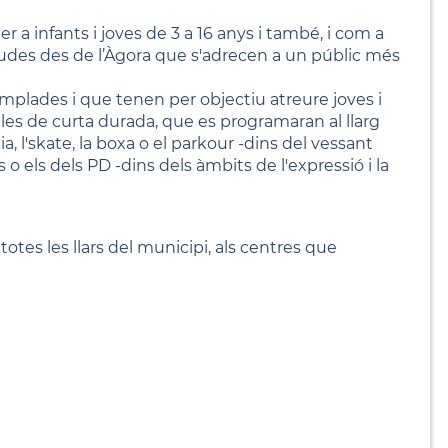
r a infants i joves de 3 a 16 anys i també, i com a
udes des de l’Àgora que s'adrecen a un públic més
emplades i que tenen per objectiu atreure joves i
les de curta durada, que es programaran al llarg
ia, l'skate, la boxa o el parkour -dins del vessant
o els dels PD -dins dels àmbits de l'expressió i la
otes les llars del municipi, als centres que