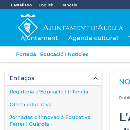
Castellano
English
Français
Ajuntament
Agenda cultural
Portada
Educació
Notícies
|
|
Enllaços
NO
Regidoria d'Educació i Infància
Publ
Oferta educativa
L
Jornades d'Innovació Educativa
Ferrer i Guàrdia