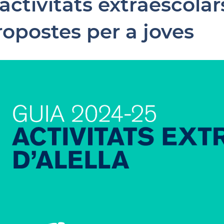
'activitats extraescol
ropostes per a joves