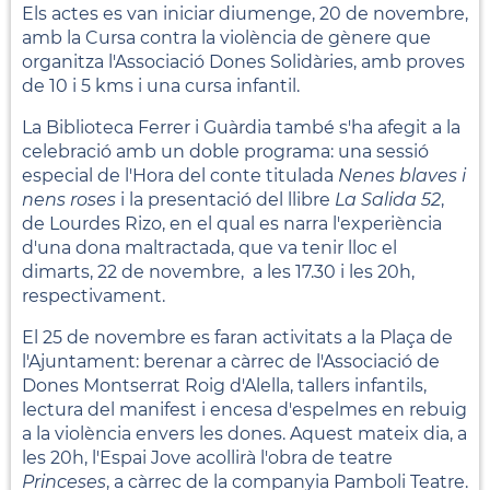
Els actes es van iniciar diumenge, 20 de novembre,
amb la Cursa contra la violència de gènere que
organitza l'Associació Dones Solidàries, amb proves
de 10 i 5 kms i una cursa infantil.
La Biblioteca Ferrer i Guàrdia també s'ha afegit a la
celebració amb un doble programa: una sessió
especial de l'Hora del conte titulada
Nenes blaves i
nens roses
i la presentació del llibre
La Salida 52
,
de Lourdes Rizo, en el qual es narra l'experiència
d'una dona maltractada, que va tenir lloc el
dimarts, 22 de novembre, a les 17.30 i les 20h,
respectivament.
El 25 de novembre es faran activitats a la Plaça de
l'Ajuntament: berenar a càrrec de l'Associació de
Dones Montserrat Roig d'Alella, tallers infantils,
lectura del manifest i encesa d'espelmes en rebuig
a la violència envers les dones. Aquest mateix dia, a
les 20h, l'Espai Jove acollirà l'obra de teatre
Princeses
, a càrrec de la companyia Pamboli Teatre.