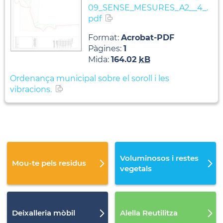
09_SENSE_MESURES_A2__4_.
pdf
Format:
Acrobat-PDF
Pàgines:
1
Mida:
164.02
kB
Ordenança municipal sobre el soroll i les
vibracions.
Voluminosos i restes
Mou-te pels residus
vegetals
Deixalleria mòbil
Alella Reutilitza