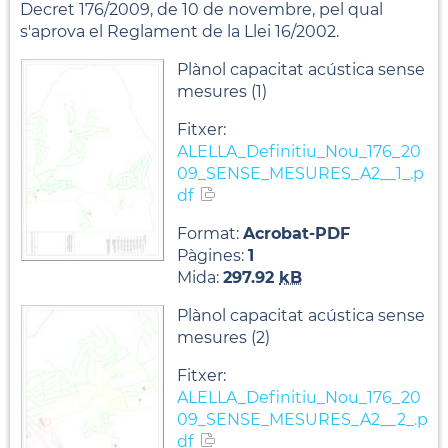
Decret 176/2009, de 10 de novembre, pel qual
s'aprova el Reglament de la Llei 16/2002.
Plànol capacitat acústica sense
mesures (1)
Fitxer:
ALELLA_Definitiu_Nou_176_20
09_SENSE_MESURES_A2__1_.p
df
Format:
Acrobat-PDF
Pàgines:
1
Mida:
297.92
kB
Plànol capacitat acústica sense
mesures (2)
Fitxer:
ALELLA_Definitiu_Nou_176_20
09_SENSE_MESURES_A2__2_.p
df