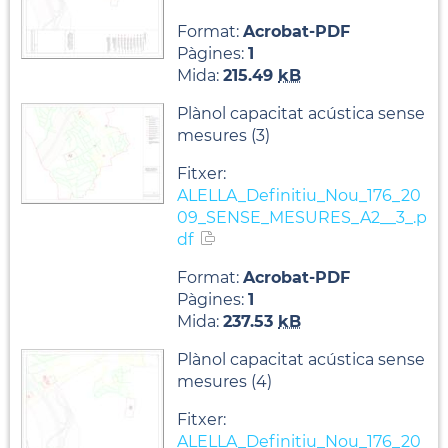
Format:
Acrobat-PDF
Pàgines:
1
Mida:
215.49
kB
Plànol capacitat acústica sense
mesures (3)
Fitxer:
ALELLA_Definitiu_Nou_176_20
09_SENSE_MESURES_A2__3_.p
df
Format:
Acrobat-PDF
Pàgines:
1
Mida:
237.53
kB
Plànol capacitat acústica sense
mesures (4)
Fitxer:
ALELLA_Definitiu_Nou_176_20