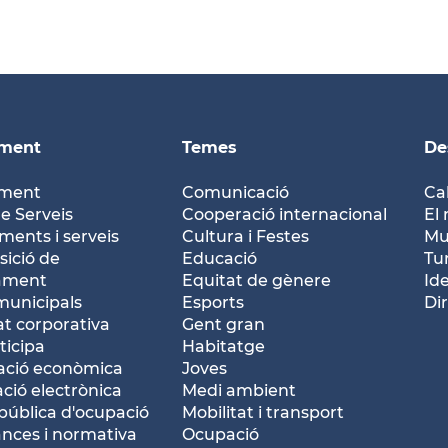
ament
Temes
De
ament
Comunicació
Ca
e Serveis
Cooperació internacional
El 
ents i serveis
Cultura i Festes
Mu
ició de
Educació
Tu
tament
Equitat de gènere
Id
municipals
Esports
Dir
at corporativa
Gent gran
ticipa
Habitatge
ació econòmica
Joves
ació electrònica
Medi ambient
pública d'ocupació
Mobilitat i transport
nces i normativa
Ocupació