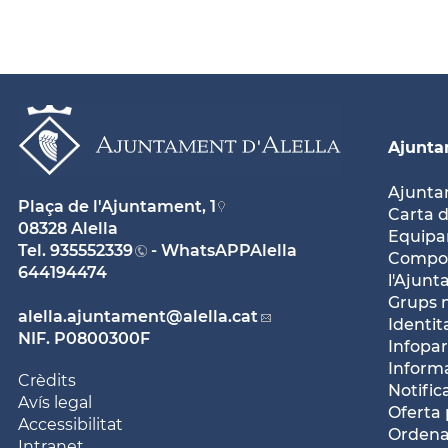
Ajunt
Ajunt
Plaça de l'Ajuntament, 1
Carta d
08328 Alella
Equipam
Tel.
935552339
- WhatsAPPAlella
Compos
644194474
l'Ajun
Grups 
alella.ajuntament
@alella.cat
Identit
NIF. P0800300F
Infopar
Inform
Crèdits
Notific
Avís legal
Oferta 
Accessibilitat
Ordena
Intranet