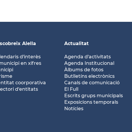
scobreix Alella
Actualitat
lendaris d'interès
Agenda d'activitats
municipi en xifres
Agenda Institucional
nicipi
Àlbums de fotos
risme
Butlletíns electrònics
entitat coorporativa
Canals de comunicació
ectori d'entitats
El Full
Escrits grups municipals
Exposicions temporals
Notícies