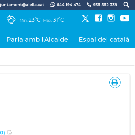
.ajuntament@alella.cat
644 194 474
935 552 339
23ºC
31ºC
Mín.
Màx.
Parla amb l'Alcalde
Espai del català
0)