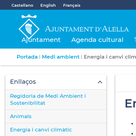
Castellano
English
Français
Ajuntament
Agenda cultural
Portada
Medi ambient
Energia i canvi clim
|
|
Enllaços
Regidoria de Medi Ambient i
E
Sostenibilitat
Animals
Energia i canvi climàtic