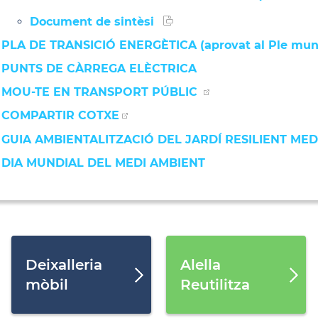
Document de sintèsi
PLA DE TRANSICIÓ ENERGÈTICA (aprovat al Ple munic
PUNTS DE CÀRREGA ELÈCTRICA
MOU-TE EN TRANSPORT PÚBLIC
COMPARTIR COTXE
GUIA AMBIENTALITZACIÓ DEL JARDÍ RESILIENT ME
DIA MUNDIAL DEL MEDI AMBIENT
Deixalleria
Alella
mòbil
Reutilitza