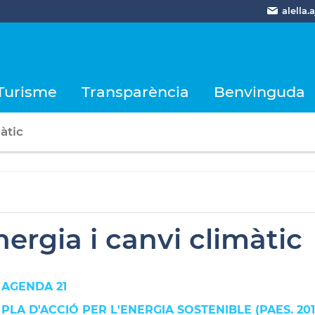
alella
Turisme
Transparència
Benvinguda
àtic
nergia i canvi climàtic
AGENDA 21
PLA D'ACCIÓ PER L'ENERGIA SOSTENIBLE (PAES. 201