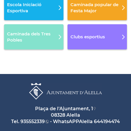
Escola Iniciació
Caminada popular de
Esportiva
Festa Major
Caminada dels Tres
Clubs esportius
Pobles
Plaça de l'Ajuntament, 1
08328 Alella
Tel.
935552339
- WhatsAPPAlella
644194474