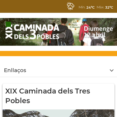
Mín.
Màx.
24ºC
32ºC
Enllaços
XIX Caminada dels Tres
Pobles