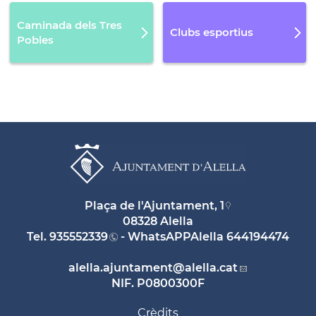
Caminada dels Tres
Clubs esportius
Pobles
Plaça de l'Ajuntament, 1
08328 Alella
Tel.
935552339
- WhatsAPPAlella
644194474
alella.ajuntament
@alella.cat
NIF. P0800300F
Crèdits