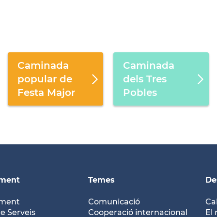
Caminada
Caminada
popular de
dels Tres
Festa Major
Pobles
ament
Temes
De
ament
Comunicació
Ca
e Serveis
Cooperació internacional
El 