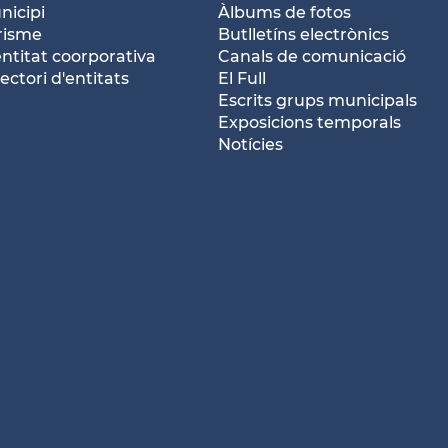
nicipi
Àlbums de fotos
risme
Butlletíns electrònics
entitat coorporativa
Canals de comunicació
ectori d'entitats
El Full
Escrits grups municipals
Exposicions temporals
Notícies