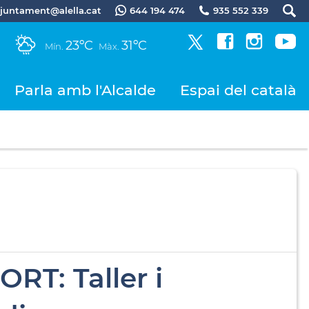
.ajuntament@alella.cat
644 194 474
935 552 339
23ºC
31ºC
Mín.
Màx.
Parla amb l'Alcalde
Espai del català
RT: Taller i