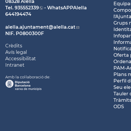
08328 Alella
Equipam
Tel.
935552339
- WhatsAPPAlella
Compos
644194474
l'Ajun
Grups 
alella.ajuntament
@alella.cat
Identit
NIF. P0800300F
Infopar
Inform
Crèdits
Notific
Avís legal
Oferta 
Accessibilitat
Ordena
Intranet
PAM-Ac
Plans 
Amb la col·laboració de:
Perfil 
Seu ele
Tauler 
Tràmits
ODS