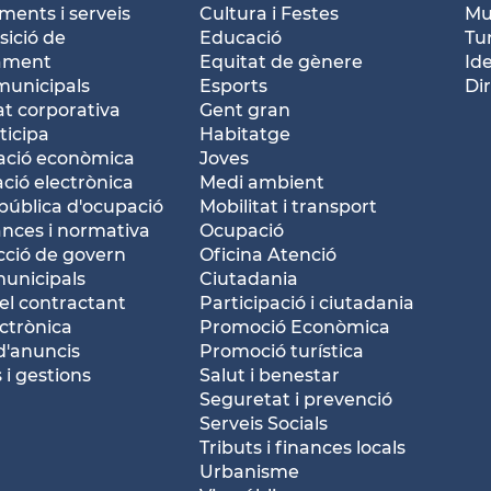
ents i serveis
Cultura i Festes
Mu
ició de
Educació
Tu
tament
Equitat de gènere
Id
municipals
Esports
Dir
at corporativa
Gent gran
ticipa
Habitatge
ació econòmica
Joves
ació electrònica
Medi ambient
pública d'ocupació
Mobilitat i transport
nces i normativa
Ocupació
ció de govern
Oficina Atenció
municipals
Ciutadania
del contractant
Participació i ciutadania
ctrònica
Promoció Econòmica
d'anuncis
Promoció turística
 i gestions
Salut i benestar
Seguretat i prevenció
Serveis Socials
Tributs i finances locals
Urbanisme