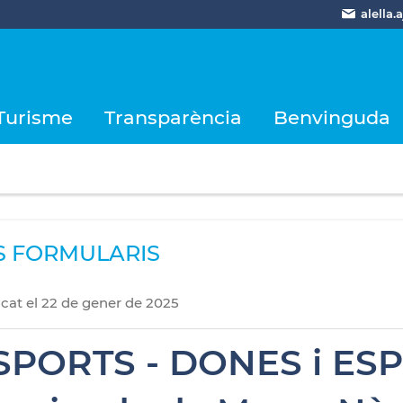
alella
Turisme
Transparència
Benvinguda
S FORMULARIS
icat
el
22
de
gener
de
2025
SPORTS - DONES i ESPO