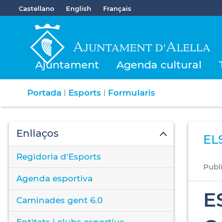
Castellano
English
Français
Ajuntament
Agenda cultural
Portada
Esports
Formularis
|
|
Enllaços
EL
Regidoria d'Esports
Publ
Agenda esportiva
E
Caminades gent 6.0
Entitats i clubs esportius