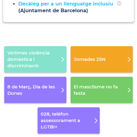
Decàleg per a un llenguatge inclusiu
(Ajuntament de Barcelona)
Víctimes violència
domèstica i
Jornades 25N
discriminació
8 de Març, Dia de les
El masclisme no fa
Dones
festa
028, telèfon
assessorament a
LGTBI+