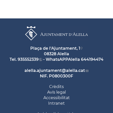
Plaça de l'Ajuntament, 1
08328 Alella
Tel.
935552339
- WhatsAPPAlella
644194474
alella.ajuntament
@alella.cat
NIF. P0800300F
Crèdits
Avís legal
Accessibilitat
Intranet