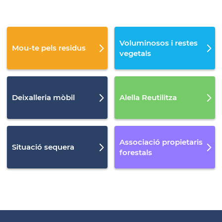
Voluminosos i restes
Mou-te pels residus
vegetals
Deixalleria mòbil
Alella Reutilitza
Associació propietaris
Situació sequera
forestals