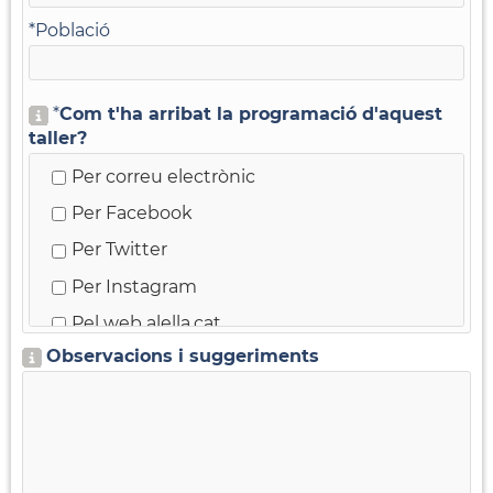
*
Població
*
Com t'ha arribat la programació d'aquest
taller?
Per correu electrònic
Per Facebook
Per Twitter
Per Instagram
Pel web alella.cat
Observacions i suggeriments
Pel Full municipal
Pel butlletí electrònic El Full Setmanal
He vist cartells pel poble
M'ho ha dit un amic o una amiga