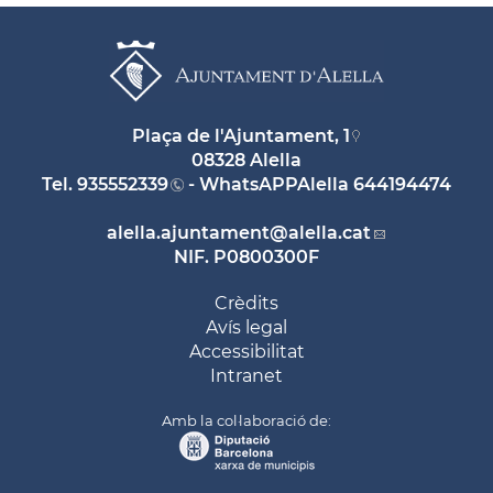
Plaça de l'Ajuntament, 1
08328 Alella
Tel.
935552339
- WhatsAPPAlella
644194474
alella.ajuntament
@alella.cat
NIF. P0800300F
Crèdits
Avís legal
Accessibilitat
Intranet
Amb la col·laboració de: