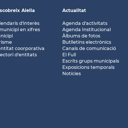
scobreix Alella
Actualitat
lendaris d'interès
Agenda d'activitats
municipi en xifres
Agenda Institucional
nicipi
Àlbums de fotos
risme
Butlletíns electrònics
entitat coorporativa
Canals de comunicació
ectori d'entitats
El Full
Escrits grups municipals
Exposicions temporals
Notícies