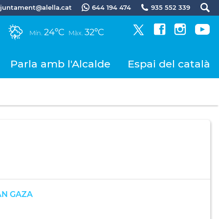
.ajuntament@alella.cat
644 194 474
935 552 339
24ºC
32ºC
Mín.
Màx.
Parla amb l'Alcalde
Espai del català
AN GAZA