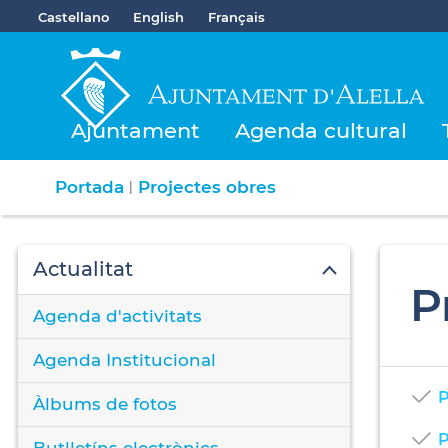
Castellano
English
Français
Ajuntament
Agenda cultural
Portada
Projectes obres
|
Actualitat
P
Agenda d'activitats
Agenda Institucional
P
Àlbums de fotos
P
Butlletíns electrònics