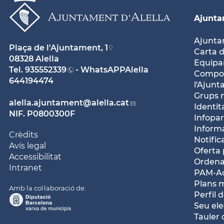
Ajunt
Ajunt
Plaça de l'Ajuntament, 1
Carta d
08328 Alella
Equipam
Tel.
935552339
- WhatsAPPAlella
Compos
644194474
l'Ajun
Grups 
alella.ajuntament
@alella.cat
Identit
NIF. P0800300F
Infopar
Inform
Crèdits
Notific
Avís legal
Oferta 
Accessibilitat
Ordena
Intranet
PAM-Ac
Plans 
Amb la col·laboració de:
Perfil 
Seu ele
Tauler 