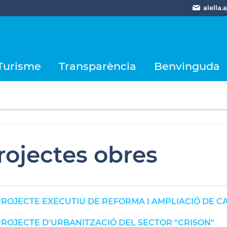
alella
Turisme
Transparència
Benvinguda
rojectes obres
ROJECTE EXECUTIU DE REFORMA I AMPLIACIÓ DE C
ROJECTE D'URBANITZACIÓ DEL SECTOR "CRISON"