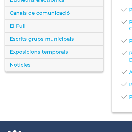
P
Canals de comunicació
P
El Full
Escrits grups municipals
P
Exposicions temporals
P
Notícies
A
P
P