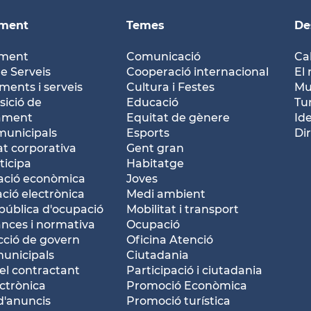
ament
Temes
De
ament
Comunicació
Ca
e Serveis
Cooperació internacional
El 
ents i serveis
Cultura i Festes
Mu
ició de
Educació
Tu
tament
Equitat de gènere
Id
municipals
Esports
Dir
at corporativa
Gent gran
ticipa
Habitatge
ació econòmica
Joves
ació electrònica
Medi ambient
pública d'ocupació
Mobilitat i transport
nces i normativa
Ocupació
ció de govern
Oficina Atenció
municipals
Ciutadania
del contractant
Participació i ciutadania
ctrònica
Promoció Econòmica
d'anuncis
Promoció turística