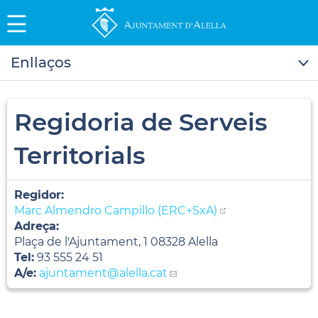
Enllaços
Regidoria de Serveis
Territorials
Regidor:
Marc Almendro Campillo (ERC+SxA)
Adreça:
Plaça de l'Ajuntament, 1 08328 Alella
Tel:
93 555 24 51
A/e:
ajuntament
@alella.cat