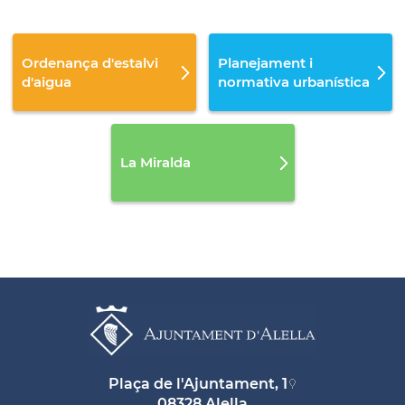
Ordenança d'estalvi
Planejament i
d'aigua
normativa urbanística
La Miralda
Plaça de l'Ajuntament, 1
08328 Alella