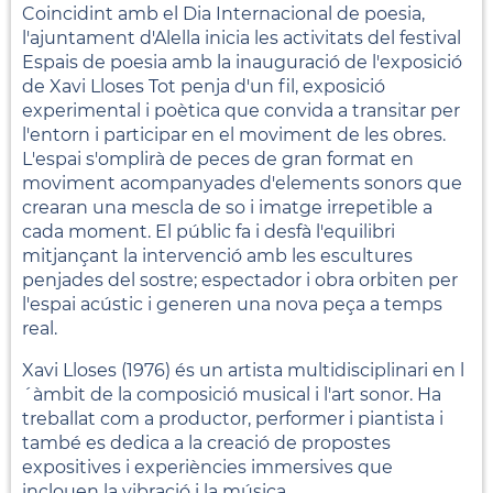
Coincidint amb el Dia Internacional de poesia,
l'ajuntament d'Alella inicia les activitats del festival
Espais de poesia amb la inauguració de l'exposició
de Xavi Lloses Tot penja d'un fil, exposició
experimental i poètica que convida a transitar per
l'entorn i participar en el moviment de les obres.
L'espai s'omplirà de peces de gran format en
moviment acompanyades d'elements sonors que
crearan una mescla de so i imatge irrepetible a
cada moment. El públic fa i desfà l'equilibri
mitjançant la intervenció amb les escultures
penjades del sostre; espectador i obra orbiten per
l'espai acústic i generen una nova peça a temps
real.
Xavi Lloses (1976) és un artista multidisciplinari en l
´àmbit de la composició musical i l'art sonor. Ha
treballat com a productor, performer i piantista i
també es dedica a la creació de propostes
expositives i experiències immersives que
inclouen la vibració i la música.