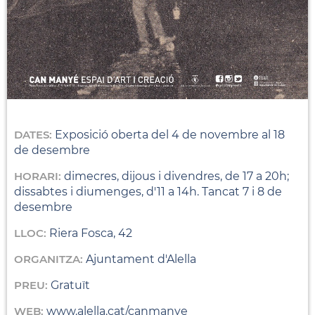
DATES:
Exposició oberta del 4 de novembre al 18
de desembre
HORARI:
dimecres, dijous i divendres, de 17 a 20h;
dissabtes i diumenges, d'11 a 14h. Tancat 7 i 8 de
desembre
LLOC:
Riera Fosca, 42
ORGANITZA:
Ajuntament d'Alella
PREU:
Gratuït
WEB:
www.alella.cat/canmanye