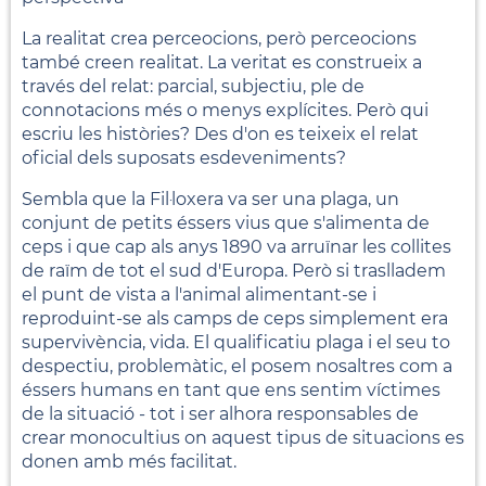
La realitat crea perceocions, però perceocions
també creen realitat. La veritat es construeix a
través del relat: parcial, subjectiu, ple de
connotacions més o menys explícites. Però qui
escriu les històries? Des d'on es teixeix el relat
oficial dels suposats esdeveniments?
Sembla que la Fil·loxera va ser una plaga, un
conjunt de petits éssers vius que s'alimenta de
ceps i que cap als anys 1890 va arruïnar les collites
de raïm de tot el sud d'Europa. Però si traslladem
el punt de vista a l'animal alimentant-se i
reproduint-se als camps de ceps simplement era
supervivència, vida. El qualificatiu plaga i el seu to
despectiu, problemàtic, el posem nosaltres com a
éssers humans en tant que ens sentim víctimes
de la situació - tot i ser alhora responsables de
crear monocultius on aquest tipus de situacions es
donen amb més facilitat.