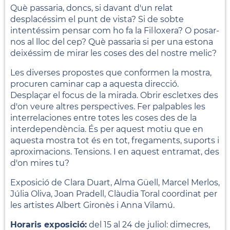
Què passaria, doncs, si davant d'un relat
desplacéssim el punt de vista? Si de sobte
intentéssim pensar com ho fa la Fil·loxera? O posar-
nos al lloc del cep? Què passaria si per una estona
deixéssim de mirar les coses des del nostre melic?
Les diverses propostes que conformen la mostra,
procuren caminar cap a aquesta direcció.
Desplaçar el focus de la mirada. Obrir escletxes des
d'on veure altres perspectives. Fer palpables les
interrelaciones entre totes les coses des de la
interdependència. És per aquest motiu que en
aquesta mostra tot és en tot, fregaments, suports i
aproximacions. Tensions. I en aquest entramat, des
d'on mires tu?
Exposició de Clara Duart, Alma Güell, Marcel Merlos,
Júlia Oliva, Joan Pradell, Clàudia Toral coordinat per
les artistes Albert Gironès i Anna Vilamú.
Horaris exposició:
del 15 al 24 de juliol: dimecres,