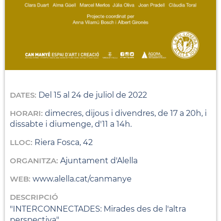
DATES:
Del 15 al 24 de juliol de 2022
HORARI:
dimecres, dijous i divendres, de 17 a 20h, i
dissabte i diumenge, d'11 a 14h.
LLOC:
Riera Fosca, 42
ORGANITZA:
Ajuntament d'Alella
WEB:
www.alella.cat/canmanye
DESCRIPCIÓ
"INTERCONNECTADES: Mirades des de l'altra
perspectiva"