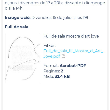
dijous i divendres de 17 a 20h; dissabte i diumenge
d'11 a 14h.
Inauguració:
Divendres 15 de juliol a les 19h
Full de sala
Full de sala mostra d'art jove
Fitxer:
Full_de_sala_III_Mostra_d_Art_
Jove.pdf
Format:
Acrobat-PDF
Pàgines:
2
Mida:
32.4
kB