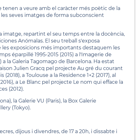
ue tenen a veure amb el caràcter més poètic de la
en les seves imatges de forma subconscient
 la imatge, repartint el seu temps entre la docència,
iciones Anómalas. El seu treball s'exposa
re les exposicions més importants destaquem les
mps éparpillé 1995-2015 (2015) a l'Imagerie de
013) a la Galeria Tagomago de Barcelona. Ha estat
 Maison Julien Gracq pel projecte Au gré du courant
(2018), a Toulouse a la Residence 1+2 (2017), al
016), a Le Blanc pel projecte Le nom qui efface la
ces (2012).
na), la Galerie VU (Paris), la Box Galerie
lery (Tokyo).
cres, dijous i divendres, de 17 a 20h, i dissabte i