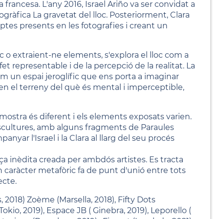
ancesa. L'any 2016, Israel Ariño va ser convidat a
ogràfica La gravetat del lloc. Posteriorment, Clara
eptes presents en les fotografies i creant un
sc o extraient-ne elements, s'explora el lloc com a
fet representable i de la percepció de la realitat. La
om un espai jeroglífic que ens porta a imaginar
 el terreny del què és mental i imperceptible,
 mostra és diferent i els elements exposats varien.
escultures, amb alguns fragments de Paraules
nyar l'Israel i la Clara al llarg del seu procés
 inèdita creada per ambdós artistes. Es tracta
caràcter metafòric fa de punt d'unió entre tots
ecte.
as, 2018) Zoème (Marsella, 2018), Fifty Dots
(Tokio, 2019), Espace JB ( Ginebra, 2019), Leporello (