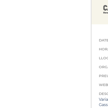
DAT
HOR
LLO
ORG
PRE
WEB
DES
Varia
Gassu