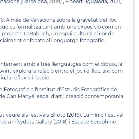
acions (Barcelona, 2019) , Fineart (Igualada, 2021)
6. A més de Variacions sobre la gravetat del lloc
que es formalitza tant amb una exposició com en
l projecte LaBabuch, un espai cultural al cor de
ecialment enfocats al llenguatge fotogràfic.
 juntament amb altres llenguatges com el dibuix, la
nt explora la relació entre el joc i el lloc, així com
la reflexió i l'acció.
 Fotografia a l'Institut d'Estudis Fotogràfics de
de Can Manyé, espai d'art i creació contemporània
ut veure als festivals BFoto (2016), Lumínic Festival
mbé a Fiftydots Gallery (2018) i Espace Séraphine