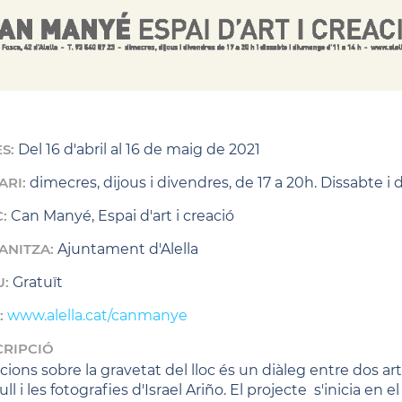
ES:
Del 16 d'abril al 16 de maig de 2021
ARI:
dimecres, dijous i divendres, de 17 a 20h. Dissabte i
C:
Can Manyé, Espai d'art i creació
ANITZA:
Ajuntament d'Alella
U:
Gratuït
:
www.alella.cat/canmanye
CRIPCIÓ
cions sobre la gravetat del lloc és un diàleg entre dos art
ll i les fotografies d'Israel Ariño. El projecte s'inicia en