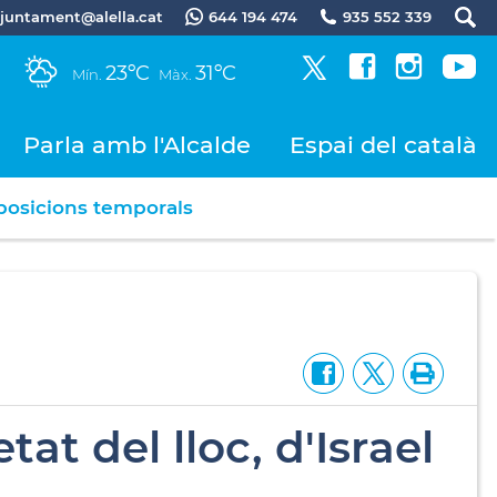
.ajuntament@alella.cat
644 194 474
935 552 339
23ºC
31ºC
Mín.
Màx.
Parla amb l'Alcalde
Espai del català
posicions temporals
at del lloc, d'Israel