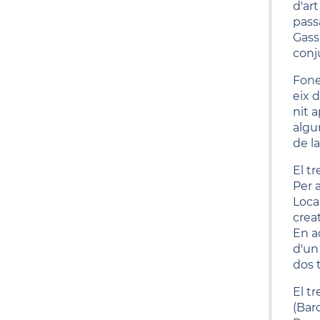
d'ar
pass
Gass
conj
Fonen
eix d
nit 
algu
de l
El t
Per 
Local
creat
En a
d'un
dos t
El tr
(Barc