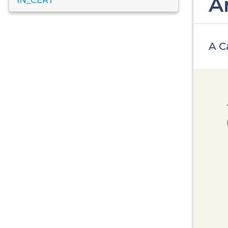
Ar
A C