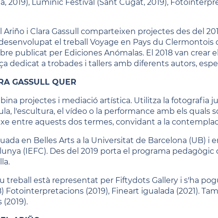
, 2019), Lumínic Festival (Sant Cugat, 2019), Fotointerpret
el Ariño i Clara Gassull comparteixen projectes des del 201
desenvolupat el treball Voyage en Pays du Clermontois 
libre publicat per Ediciones Anómalas. El 2018 van crear e
ça dedicat a trobades i tallers amb diferents autors, esp
RA GASSULL QUER
ina projectes i mediació artística. Utilitza la fotografia
la, l'escultura, el vídeo o la performance amb els quals sovi
xe entre aquests dos termes, convidant a la contemplació, 
uada en Belles Arts a la Universitat de Barcelona (UB) i en
lunya (IEFC). Des del 2019 porta el programa pedagògic 
lla.
u treball està representat per Fiftydots Gallery i s'ha pog
8) Fotointerpretacions (2019), Fineart igualada (2021). Ta
 (2019).