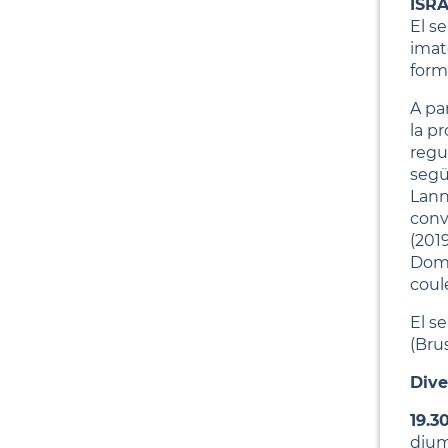
ISR
El s
imat
form
A par
la p
regu
segü
Lanni
conv
(201
Doma
coule
El se
(Bru
Dive
19.3
dium