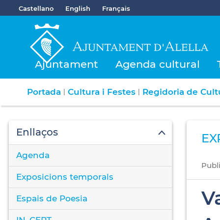
Castellano
English
Français
Ajuntament
Agenda cultural
Portada
Cultura i Festes
Regidoria de Cultu
|
|
Enllaços
EX
Agenda
Publ
Exposicions temporals
Va
Espais de Poesia
IN_CERT