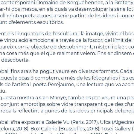
t contemporani Domaine de Kerguéhennec, a la Bretanya fr
ar-hi dos mesos, en els quals va desenvolupar la sèrie fot
ull reinterpreta aquesta sèrie partint de les idees i conc
unt d'elements escultòrics.
t els llenguatges de l'escultura i la imatge, vivint el bo
e vinculació emocional a través de la foscor, del límit del 
apareix com a objecte de descobriment, misteri i plaer, c
na cosa més que el que realment veiem. Ens endinsem en
a descoberta.
reball fins ara s'ha pogut veure en diversos formats. Cada
aquesta ocasió comptem, a més de les fotografies i les 
s de l'artista i poeta Perejaume, una lectura que va acompa
iu.
questa mostra a Can Manyé, també es pot veure una peça
 conjunt ambrotips sobre vidre transparent que des d'un 
reballs reflectint algunes de les idees principals del proj
eball s'ha exposat a Galerie Vu (Paris, 2017), Ufca (Algecir
elona, 2018), Box Galerie (Brussel·les, 2018), Tosei Gallery 