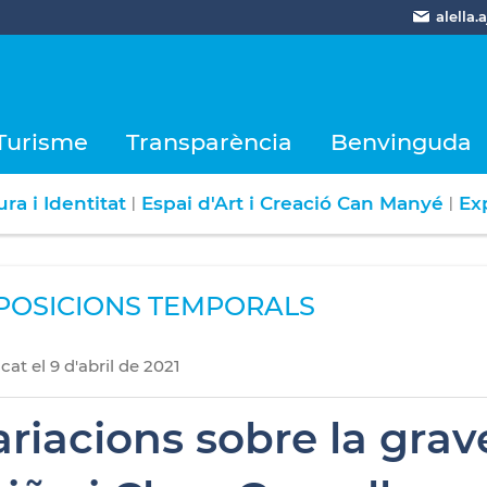
alella
Turisme
Transparència
Benvinguda
ra i Identitat
Espai d'Art i Creació Can Manyé
Ex
|
|
POSICIONS TEMPORALS
icat
el
9
d'
abril
de
2021
riacions sobre la gravet