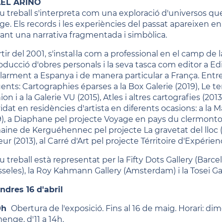
AEL ARIÑO
eu treball s'interpreta com una exploració d'universos q
ge. Els records i les experiències del passat apareixen 
ant una narrativa fragmentada i simbòlica.
tir del 2001, s'instal·la com a professional en el camp de
roducció d'obres personals i la seva tasca com editor a Ed
larment a Espanya i de manera particular a França. Ent
ents: Cartographies éparses a la Box Galerie (2019), Le te
on i a la Galerie VU (2015), Atles i altres cartografies (2
idat en residències d'artista en diferents ocasions: a la
9), a Diaphane pel projecte Voyage en pays du clermontois 
ine de Kerguéhennec pel projecte La gravetat del lloc (2
ur (2013), al Carré d'Art pel projecte Térritoire d'Expérien
u treball està representat per la Fifty Dots Gallery (Barcelo
sseles), la Roy Kahmann Gallery (Amsterdam) i la Tosei Gal
ndres 16 d'abril
0h
Obertura de l'exposició. Fins al 16 de maig. Horari: dime
enge, d'11 a 14h.