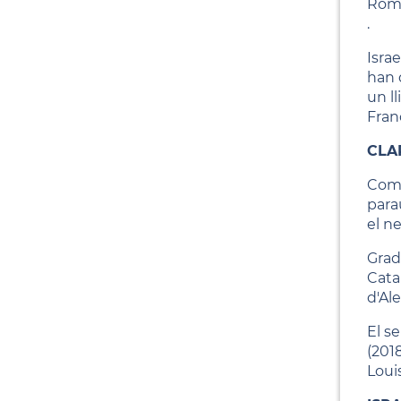
Roma
.
Isra
han 
un l
Fran
CLA
Comb
parau
el ne
Grad
Cata
d'Ale
El se
(201
Louis