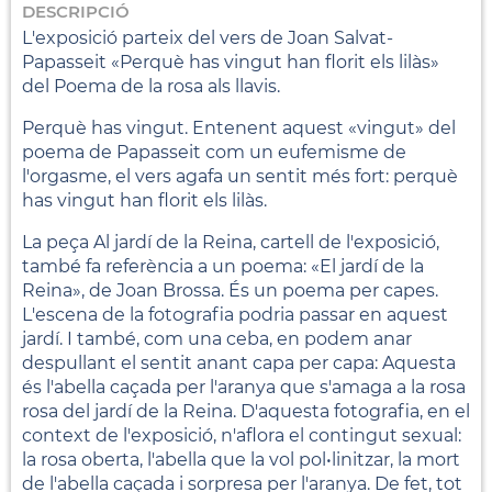
DESCRIPCIÓ
L'exposició parteix del vers de Joan Salvat-
Papasseit «Perquè has vingut han florit els lilàs»
del Poema de la rosa als llavis.
Perquè has vingut. Entenent aquest «vingut» del
poema de Papasseit com un eufemisme de
l'orgasme, el vers agafa un sentit més fort: perquè
has vingut han florit els lilàs.
La peça Al jardí de la Reina, cartell de l'exposició,
també fa referència a un poema: «El jardí de la
Reina», de Joan Brossa. És un poema per capes.
L'escena de la fotografia podria passar en aquest
jardí. I també, com una ceba, en podem anar
despullant el sentit anant capa per capa: Aquesta
és l'abella caçada per l'aranya que s'amaga a la rosa
rosa del jardí de la Reina. D'aquesta fotografia, en el
context de l'exposició, n'aflora el contingut sexual:
la rosa oberta, l'abella que la vol pol•linitzar, la mort
de l'abella caçada i sorpresa per l'aranya. De fet, tot