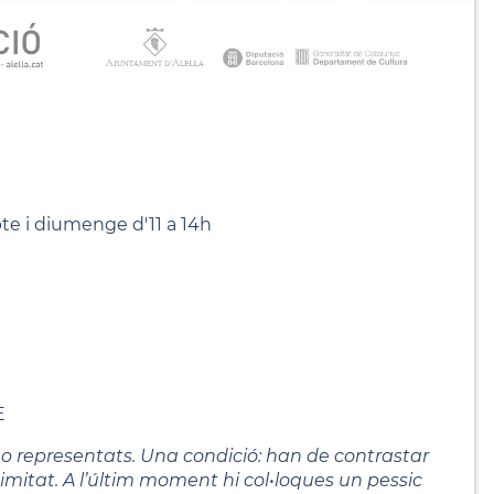
bte i diumenge d'11 a 14h
E
s o representats. Una condició: han de contrastar
animitat. A l’últim moment hi col•loques un pessic