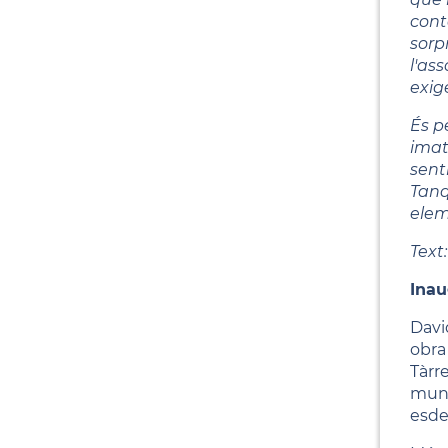
cont
sorp
l'as
exig
És p
imat
sent
Tanq
elem
Text
Inau
Davi
obra 
Tàrr
munt
esde