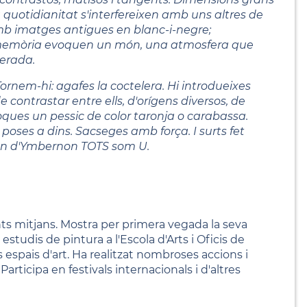
 quotidianitat s'interfereixen amb uns altres de
amb imatges antigues en blanc-i-negre;
n la memòria evoquen un món, una atmosfera que
berada.
ornem-hi: agafes la coctelera. Hi introdueixes
 contrastar entre ells, d'orígens diversos, de
·loques un pessic de color taronja o carabassa.
poses a dins. Sacseges amb força. I surts fet
món d'Ymbernon TOTS som U.
ts mitjans. Mostra per primera vegada la seva
estudis de pintura a l'Escola d'Arts i Oficis de
 espais d'art. Ha realitzat nombroses accions i
rticipa en festivals internacionals i d'altres