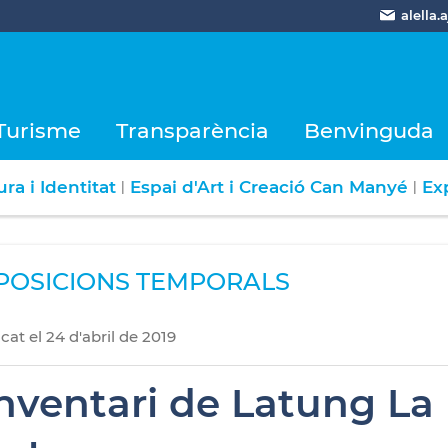
alella
Turisme
Transparència
Benvinguda
ra i Identitat
Espai d'Art i Creació Can Manyé
Ex
|
|
POSICIONS TEMPORALS
icat
el
24
d'
abril
de
2019
Inventari de Latung La 