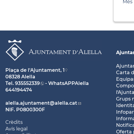
Més 
Ajunt
Ajunt
Plaça de l'Ajuntament, 1
Carta d
08328 Alella
Equipam
Tel.
935552339
- WhatsAPPAlella
Compos
644194474
l'Ajun
Grups 
alella.ajuntament
@alella.cat
Identit
NIF. P0800300F
Infopar
Inform
Crèdits
Notific
Avís legal
Oferta 