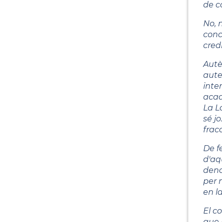
de c
No, 
conc
cred
Autè
aute
inte
acad
La La
sé j
fracc
De f
d'aq
deno
per 
en l
El c
que 