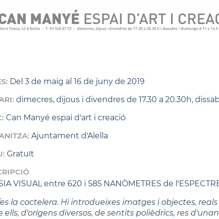
ES:
Del 3 de maig al 16 de juny de 2019
ARI:
dimecres, dijous i divendres de 17.30 a 20.30h, dissa
C:
Can Manyé espai d'art i creació
ANITZA:
Ajuntament d'Alella
U:
Gratuït
CRIPCIÓ
IA VISUAL entre 620 i 585 NANÒMETRES de l'ESPECTR
es la coctelera. Hi introdueixes imatges i objectes, real
e ells, d'orígens diversos, de sentits polièdrics, res d'un