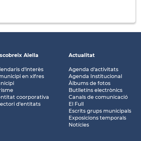
scobreix Alella
Actualitat
lendaris d'interès
Agenda d'activitats
municipi en xifres
Agenda Institucional
nicipi
Àlbums de fotos
risme
Butlletíns electrònics
entitat coorporativa
Canals de comunicació
ectori d'entitats
El Full
Escrits grups municipals
Exposicions temporals
Notícies