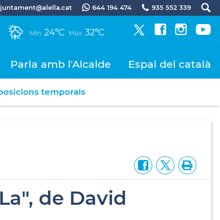
.ajuntament@alella.cat
644 194 474
935 552 339
24ºC
32ºC
Mín.
Màx.
Parla amb l'Alcalde
Espai del català
posicions temporals
La", de David