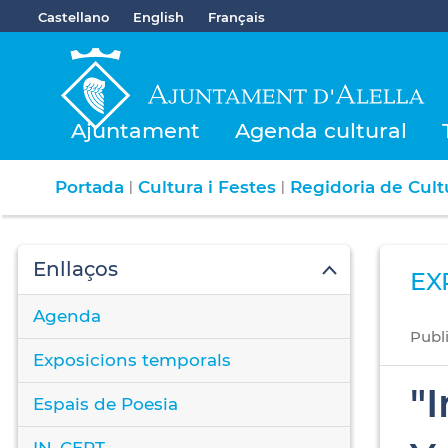
Castellano
English
Français
Ajuntament
Agenda cultural
Portada
Cultura i Festes
Regidoria de Cultu
|
|
Enllaços
EX
Agenda
Publ
Exposicions temporals
"
Espais de Poesia
IN_CERT