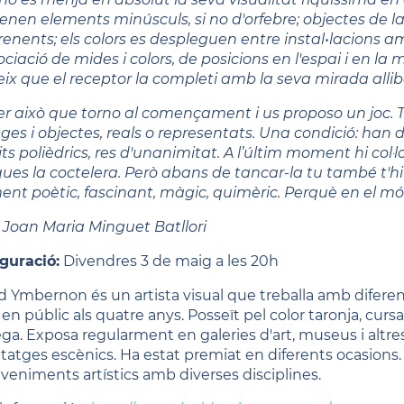
enen elements minúsculs, si no d'orfebre; objectes de la
renents; els colors es despleguen entre instal•lacions 
sociació de mides i colors, de posicions en l'espai i e
eix que el receptor la completi amb la seva mirada alli
er això que torno al començament i us proposo un joc. T
ges i objectes, reals o representats. Una condició: han de
its polièdrics, res d'unanimitat. A l’últim moment hi col
ues la coctelera. Però abans de tancar-la tu també t'hi 
ent poètic, fascinant, màgic, quimèric. Perquè en el 
: Joan Maria Minguet Batllori
guració:
Divendres 3 de maig a les 20h
d Ymbernon és un artista visual que treballa amb diferen
en públic als quatre anys. Posseït pel color taronja, cursa 
ega. Exposa regularment en galeries d'art, museus i altres
atges escènics. Ha estat premiat en diferents ocasions. Pa
veniments artístics amb diverses disciplines.