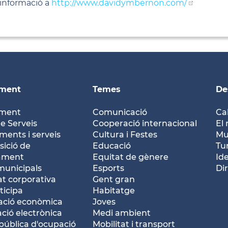
informació a
http://www.davidymbernon.com/
ament
Temes
De
ament
Comunicació
Ca
e Serveis
Cooperació internacional
El 
ents i serveis
Cultura i Festes
Mu
ició de
Educació
Tu
tament
Equitat de gènere
Id
municipals
Esports
Dir
at corporativa
Gent gran
ticipa
Habitatge
ació econòmica
Joves
ació electrònica
Medi ambient
pública d'ocupació
Mobilitat i transport