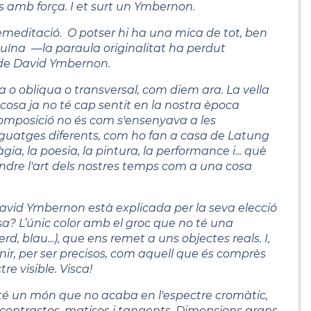
s amb força. I et surt un Ymbernon.
 premeditació. O potser hi ha una mica de tot, ben
nuïna —la paraula originalitat ha perdut
 de David Ymbernon.
 o obliqua o transversal, com diem ara. La vella
cosa ja no té cap sentit en la nostra època
 composició no és com s'ensenyava a les
enguatges diferents, com ho fan a casa de Latung
gia, la poesia, la pintura, la performance i... què
dre l'art dels nostres temps com a una cosa
e David Ymbernon està explicada per la seva elecció
a? L’únic color amb el groc que no té una
 blau...), que ens remet a uns objectes reals. I,
ir, per ser precisos, com aquell que és comprès
e visible. Visca!
nté un món que no acaba en l'espectre cromàtic,
 contrastos, matisos i tangents. Dimensions grans