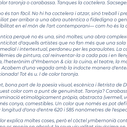
olor taronja o carabassa. Tanques la coctelera. Sacsege
no és tan fàcil. No hi ha coctelera i atzar, sinó treball i
iliat per arribar a una obra autèntica o fidedigna o ge
ibilitat en el món de l'art contemporani— com ho és la
ntica perquè no és una, sinó moltes; una obra complexa
nticitat d'aquells artistes que no fan més que una sola 
rmedial i intertextual, perdoneu per les paraulotes. La
èmies de pintura, cal reinventar-la a cada pas i en ll
, l'heterònim d'Ymbernon & cia: la cuina, el teatre, la mà
o. Acabem d'una vegada amb la indocte manera d'enten
ionada! Tot és u. I de color taronja.
et, bona part de la poesia visual, escènica i lletrista d
uest color com a punt de genuïnitat. Taronja? Carabass
minació etimològicament pròpia, abstracta (vermell, verd,
més conya, comestibles. Un color que només es pot defin
a longitud d'ona d'entre 620 i 585 nanòmetres de l'espectr
olor explica moltes coses, però el còctel ymbernonià co
no es menja en absolut la seva visualitat riquíssima en