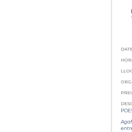
DAT
HOR
LLO
ORG
PRE
DES
POES
Agaf
entr