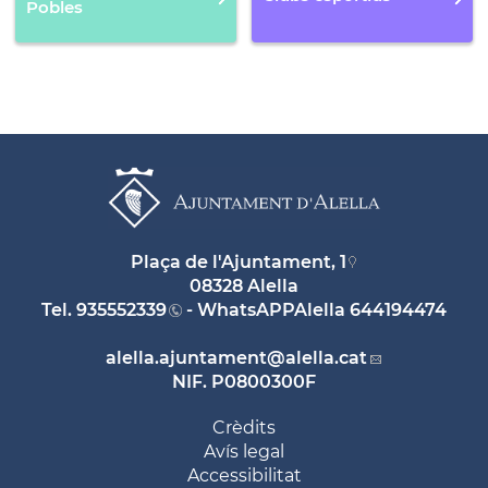
Pobles
Plaça de l'Ajuntament, 1
08328 Alella
Tel.
935552339
- WhatsAPPAlella
644194474
alella.ajuntament
@alella.cat
NIF. P0800300F
Crèdits
Avís legal
Accessibilitat